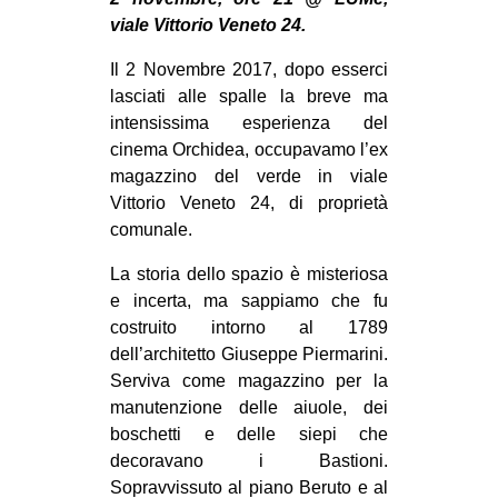
MILANO
viale Vittorio Veneto 24.
MOBILITAZIONI
Il 2 Novembre 2017, dopo esserci
SPAZI
lasciati alle spalle la breve ma
intensissima esperienza del
SPORT POPOLARE
cinema Orchidea, occupavamo l’ex
MOVIMENTI
magazzino del verde in viale
Vittorio Veneto 24, di proprietà
AMBIENTE
comunale.
ANTIFASCISMO
La storia dello spazio è misteriosa
DIRITTO ALL’ABITARE
e incerta, ma sappiamo che fu
GENERI
costruito intorno al 1789
dell’architetto Giuseppe Piermarini.
MIGRAZIONI
Serviva come magazzino per la
PRECARIATO
manutenzione delle aiuole, dei
boschetti e delle siepi che
REPRESSIONE
decoravano i Bastioni.
STUDENTI
Sopravvissuto al piano Beruto e al