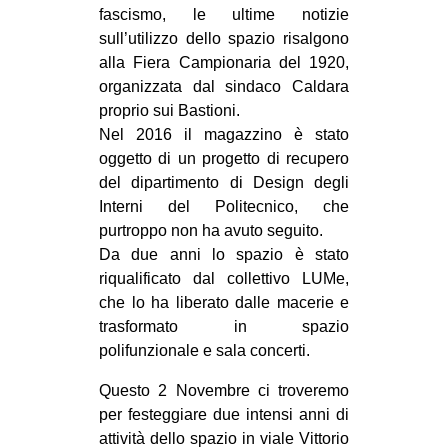
fascismo, le ultime notizie
CULTURE
sull’utilizzo dello spazio risalgono
ARTE
alla Fiera Campionaria del 1920,
organizzata dal sindaco Caldara
CINEMA
proprio sui Bastioni.
MANIFESTI
Nel 2016 il magazzino è stato
MUSICA
oggetto di un progetto di recupero
del dipartimento di Design degli
RECENSIONI
Interni del Politecnico, che
INTERNAZIONALE
purtroppo non ha avuto seguito.
Da due anni lo spazio è stato
AFRICA
riqualificato dal collettivo LUMe,
AMERICHE
che lo ha liberato dalle macerie e
trasformato in spazio
ESTREMO ORIENTE
polifunzionale e sala concerti.
EUROPA
Questo 2 Novembre ci troveremo
MEDIO ORIENTE
per festeggiare due intensi anni di
MONDO
attività dello spazio in viale Vittorio