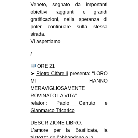
Veneto, segnato da importanti
EVENTI
obiettivi raggiunti e grandi
gratificazioni, nella speranza di
in
poter continuare sulla stessa
strada.
Fb
Vi aspettiamo.
tw
/
bsky
ORE 21
➤
Pietro Cifarelli
presenta: “LORO
ms
MI HANNO
MERAVIGLIOSAMENTE
SEARCH
ROVINATO LA VITA”
relatori:
Paolo Cerruto
e
Gianmarco Tricarico
DESCRIZIONE LIBRO:
L’amore per la Basilicata, la
tristezza dell’abbandono e la