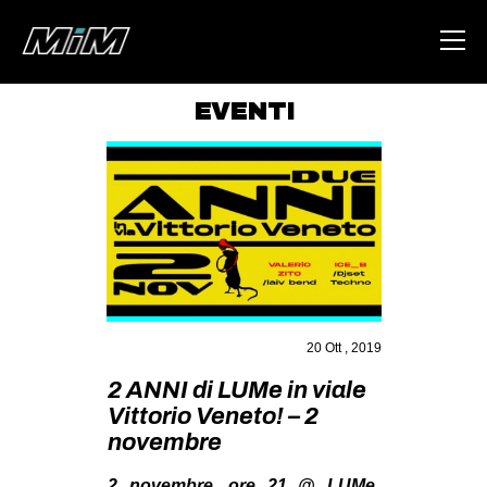
EVENTI
HOME
ABOUT
AREA
DEGENERAZIONE
GAZA FREESTYLE
CSOA LAMBRETTA
20 Ott , 2019
MSM
2 ANNI di LUMe in viale
Vittorio Veneto! – 2
STUDENTI TSUNAMI
novembre
ZAM
2 novembre, ore 21 @ LUMe,