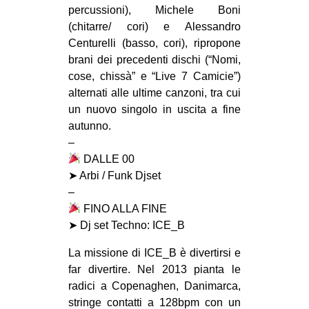
percussioni), Michele Boni
(chitarre/ cori) e Alessandro
Centurelli (basso, cori), ripropone
brani dei precedenti dischi (“Nomi,
cose, chissà” e “Live 7 Camicie”)
alternati alle ultime canzoni, tra cui
un nuovo singolo in uscita a fine
autunno.
–
DALLE 00
➤ Arbi / Funk Djset
–
FINO ALLA FINE
➤ Dj set Techno: ICE_B
La missione di ICE_B è divertirsi e
far divertire. Nel 2013 pianta le
radici a Copenaghen, Danimarca,
stringe contatti a 128bpm con un