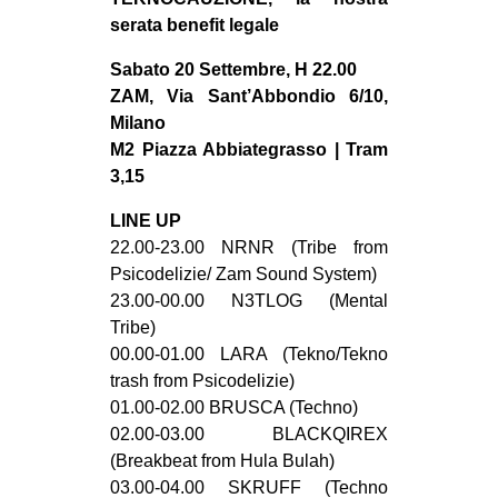
MILANO
serata benefit legale
MOBILITAZIONI
Sabato 20 Settembre, H 22.00
SPAZI
ZAM, Via Sant’Abbondio 6/10,
Milano
SPORT POPOLARE
M2 Piazza Abbiategrasso | Tram
MOVIMENTI
3,15
AMBIENTE
LINE UP
22.00-23.00 NRNR (Tribe from
ANTIFASCISMO
Psicodelizie/ Zam Sound System)
DIRITTO ALL’ABITARE
23.00-00.00 N3TLOG (Mental
GENERI
Tribe)
00.00-01.00 LARA (Tekno/Tekno
MIGRAZIONI
trash from Psicodelizie)
PRECARIATO
01.00-02.00 BRUSCA (Techno)
02.00-03.00 BLACKQIREX
REPRESSIONE
(Breakbeat from Hula Bulah)
STUDENTI
03.00-04.00 SKRUFF (Techno