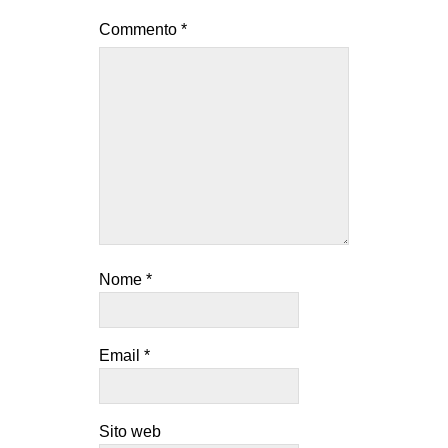
EVENTI
Commento
*
in
Fb
tw
bsky
ms
Nome
*
SEARCH
Email
*
Sito web