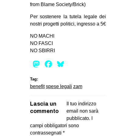
from Blame Society/Brick)
CULTURE
ARTE
Per sostenere la tutela legale dei
nostri progetti politici, ingresso a 5€
CINEMA
NO MACHI
MANIFESTI
NO FASCI
MUSICA
NO SBIRRI
RECENSIONI
Mastodon
Facebook
Bluesky
INTERNAZIONALE
Tag:
AFRICA
benefit
spese legali
zam
AMERICHE
ESTREMO ORIENTE
Lascia un
Il tuo indirizzo
commento
email non sarà
EUROPA
pubblicato.
I
MEDIO ORIENTE
campi obbligatori sono
MONDO
contrassegnati
*