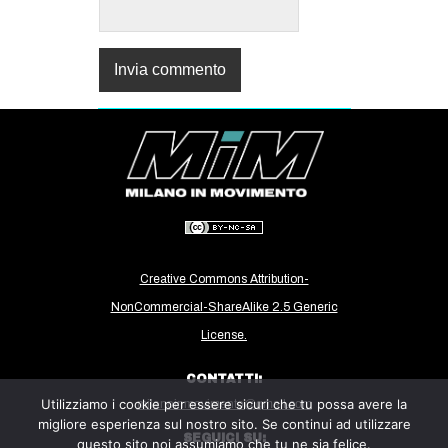
Creative Commons Attribution-
NonCommercial-ShareAlike 2.5 Generic
License.
CONTATTI:
Utilizziamo i cookie per essere sicuri che tu possa avere la
milanoinmovimento@gmail.com
migliore esperienza sul nostro sito. Se continui ad utilizzare
SEGUICI SU:
questo sito noi assumiamo che tu ne sia felice.