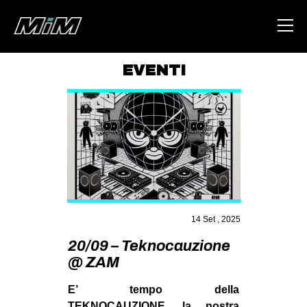
EVENTI
HOME
ABOUT
AREA
DEGENERAZIONE
GAZA FREESTYLE
CSOA LAMBRETTA
14 Set , 2025
MSM
20/09 – Teknocauzione
@ ZAM
STUDENTI TSUNAMI
ZAM
E’ tempo della
TEKNOCAUZIONE, la nostra