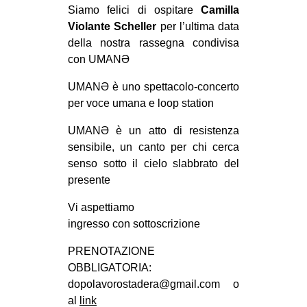
MILANO
Siamo felici di ospitare
Camilla
Violante Scheller
per l’ultima data
MOBILITAZIONI
della nostra rassegna condivisa
SPAZI
con UMANƏ
SPORT POPOLARE
UMANƏ è uno spettacolo-concerto
per voce umana e loop station
MOVIMENTI
AMBIENTE
UMANƏ è un atto di resistenza
sensibile, un canto per chi cerca
ANTIFASCISMO
senso sotto il cielo slabbrato del
DIRITTO ALL’ABITARE
presente
GENERI
Vi aspettiamo
MIGRAZIONI
ingresso con sottoscrizione
PRECARIATO
PRENOTAZIONE
OBBLIGATORIA:
REPRESSIONE
dopolavorostadera@gmail.com o
STUDENTI
al
link