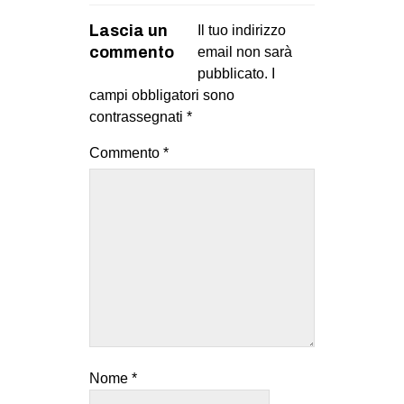
EVENTI
Lascia un
Il tuo indirizzo
commento
email non sarà
in
pubblicato.
I
campi obbligatori sono
Fb
contrassegnati
*
tw
Commento
*
bsky
ms
SEARCH
Nome
*