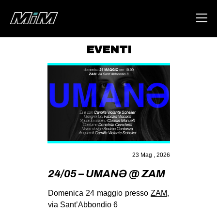
EVENTI
HOME
ABOUT
AREA
DEGENERAZIONE
GAZA FREESTYLE
CSOA LAMBRETTA
23 Mag , 2026
MSM
24/05 – UMANƏ @ ZAM
STUDENTI TSUNAMI
Domenica 24 maggio presso
ZAM,
ZAM
via Sant’Abbondio 6