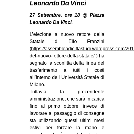
Leonardo Da Vinci
MILANO
MOBILITAZIONI
27 Settembre, ore 18 @ Piazza
Leonardo Da Vinci.
SPAZI
L’elezione a nuovo rettore della
SPORT POPOLARE
Statale di Elio Franzini
MOVIMENTI
(
https://assembleadicittastudi.wordpress.com/201
del-nuovo-rettore-della-statale/
) ha
AMBIENTE
segnato la sconfitta della linea del
ANTIFASCISMO
trasferimento a tutti i costi
DIRITTO ALL’ABITARE
all’interno dell Università Statale di
Milano.
GENERI
Tuttavia la precendente
MIGRAZIONI
amministrazione, che sarà in carica
fino al primo ottobre, invece di
PRECARIATO
lavorare al passaggio di consegne
REPRESSIONE
sta utilizzando questi ultimi mesi
estivi per forzare la mano e
STUDENTI