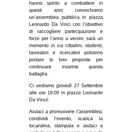
hanno spinto a combattere in
EVENTI
questi anni convochiamo
un’assemblea pubblica in piazza
in
Leonardo Da Vinci con l’obiettivo
di raccogliere partecipazione e
Fb
forze per l’anno a venire; sarà un
momento in cui cittadini, studenti,
tw
lavoratori e ricercatori potranno
portare le loro proposte per
bsky
continuare insieme questa
battaglia.
ms
Ci vediamo giovedì 27 Settembre
SEARCH
alle ore 18.00 in piazza Leonardo
Da Vinci!
Aiutaci a promuovere l’assemblea:
condividi l’evento, scarica la
locandina, stampala e aiutaci a