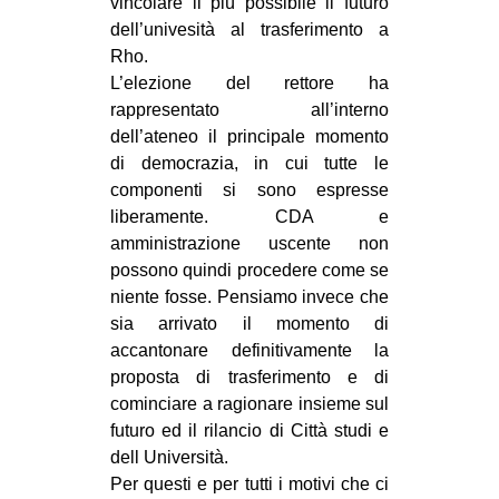
vincolare il più possibile il futuro
CULTURE
dell’univesità al trasferimento a
Rho.
ARTE
L’elezione del rettore ha
CINEMA
rappresentato all’interno
dell’ateneo il principale momento
MANIFESTI
di democrazia, in cui tutte le
MUSICA
componenti si sono espresse
RECENSIONI
liberamente. CDA e
amministrazione uscente non
INTERNAZIONALE
possono quindi procedere come se
AFRICA
niente fosse. Pensiamo invece che
sia arrivato il momento di
AMERICHE
accantonare definitivamente la
ESTREMO ORIENTE
proposta di trasferimento e di
cominciare a ragionare insieme sul
EUROPA
futuro ed il rilancio di Città studi e
MEDIO ORIENTE
dell Università.
Per questi e per tutti i motivi che ci
MONDO