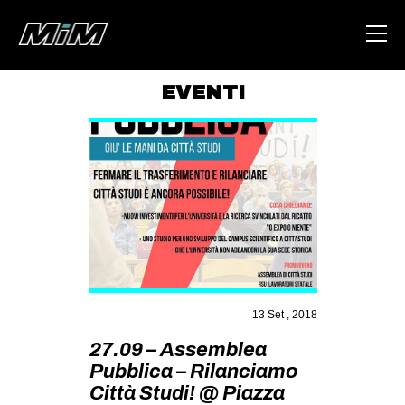
EVENTI
HOME
ABOUT
AREA
DEGENERAZIONE
GAZA FREESTYLE
CSOA LAMBRETTA
13 Set , 2018
MSM
27.09 – Assemblea
STUDENTI TSUNAMI
Pubblica – Rilanciamo
ZAM
Città Studi! @ Piazza