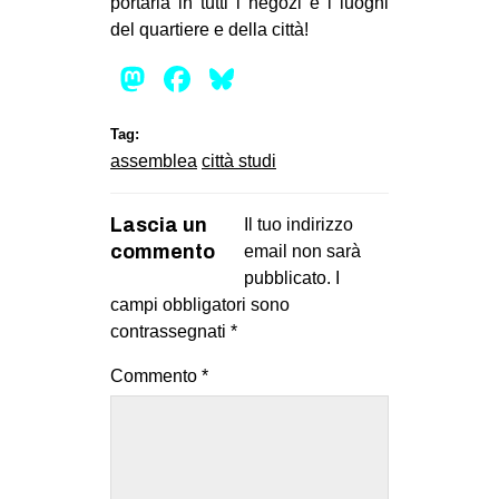
portarla in tutti i negozi e i luoghi
del quartiere e della città!
Mastodon
Facebook
Bluesky
Tag:
assemblea
città studi
Lascia un
Il tuo indirizzo
commento
email non sarà
pubblicato.
I
campi obbligatori sono
contrassegnati
*
Commento
*