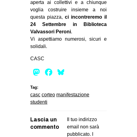
aperta ai collettivi e a chiunque
EVENTI
voglia costruire insieme a noi
questa piazza,
ci incontreremo il
in
24 Settembre in Biblioteca
Valvassori Peroni
.
Fb
Vi aspettiamo numerosi, sicuri e
solidali.
tw
CASC
bsky
Mastodon
Facebook
Bluesky
ms
Tag:
SEARCH
casc
corteo
manifestazione
studenti
Lascia un
Il tuo indirizzo
commento
email non sarà
pubblicato.
I