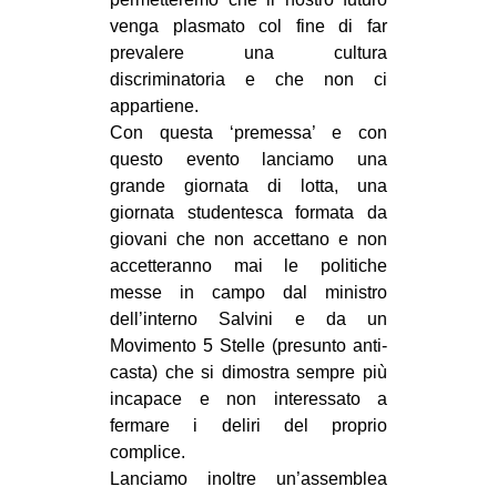
CULTURE
venga plasmato col fine di far
prevalere una cultura
ARTE
discriminatoria e che non ci
CINEMA
appartiene.
Con questa ‘premessa’ e con
MANIFESTI
questo evento lanciamo una
MUSICA
grande giornata di lotta, una
RECENSIONI
giornata studentesca formata da
giovani che non accettano e non
INTERNAZIONALE
accetteranno mai le politiche
messe in campo dal ministro
AFRICA
dell’interno Salvini e da un
AMERICHE
Movimento 5 Stelle (presunto anti-
ESTREMO ORIENTE
casta) che si dimostra sempre più
incapace e non interessato a
EUROPA
fermare i deliri del proprio
MEDIO ORIENTE
complice.
Lanciamo inoltre un’assemblea
MONDO