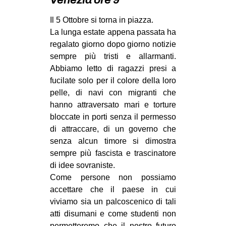
Venezia ore 9
MILANO
Il 5 Ottobre si torna in piazza.
MOBILITAZIONI
La lunga estate appena passata ha
SPAZI
regalato giorno dopo giorno notizie
sempre più tristi e allarmanti.
SPORT POPOLARE
Abbiamo letto di ragazzi presi a
MOVIMENTI
fucilate solo per il colore della loro
pelle, di navi con migranti che
AMBIENTE
hanno attraversato mari e torture
ANTIFASCISMO
bloccate in porti senza il permesso
di attraccare, di un governo che
DIRITTO ALL’ABITARE
senza alcun timore si dimostra
GENERI
sempre più fascista e trascinatore
MIGRAZIONI
di idee sovraniste.
Come persone non possiamo
PRECARIATO
accettare che il paese in cui
REPRESSIONE
viviamo sia un palcoscenico di tali
atti disumani e come studenti non
STUDENTI
permetteremo che il nostro futuro