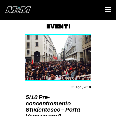
EVENTI
HOME
ABOUT
AREA
DEGENERAZIONE
GAZA FREESTYLE
CSOA LAMBRETTA
31 Ago , 2018
MSM
5/10 Pre-
STUDENTI TSUNAMI
concentramento
ZAM
Studentesco – Porta