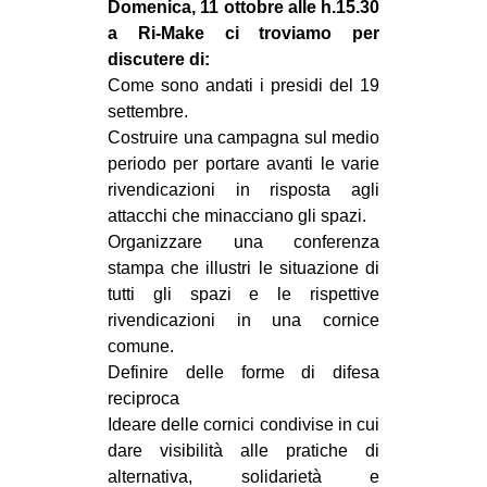
Domenica, 11 ottobre alle h.15.30
EVENTI
a Ri-Make ci troviamo per
discutere di:
in
Come sono andati i presidi del 19
settembre.
Fb
Costruire una campagna sul medio
periodo per portare avanti le varie
tw
rivendicazioni in risposta agli
attacchi che minacciano gli spazi.
bsky
Organizzare una conferenza
stampa che illustri le situazione di
ms
tutti gli spazi e le rispettive
rivendicazioni in una cornice
SEARCH
comune.
Definire delle forme di difesa
reciproca
Ideare delle cornici condivise in cui
dare visibilità alle pratiche di
alternativa, solidarietà e