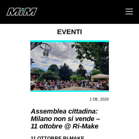
EVENTI
HOME
ABOUT
AREA
DEGENERAZIONE
GAZA FREESTYLE
CSOA LAMBRETTA
1 Ott , 2020
MSM
Assemblea cittadina:
Milano non si vende –
STUDENTI TSUNAMI
11 ottobre @ Ri-Make
ZAM
11 OTTOBRE RI-MAKE