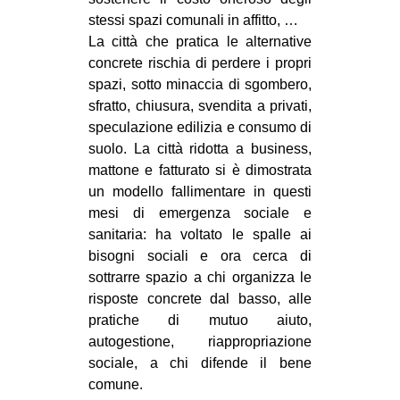
CULTURE
stessi spazi comunali in affitto, …
La città che pratica le alternative
ARTE
concrete rischia di perdere i propri
CINEMA
spazi, sotto minaccia di sgombero,
sfratto, chiusura, svendita a privati,
MANIFESTI
speculazione edilizia e consumo di
MUSICA
suolo. La città ridotta a business,
RECENSIONI
mattone e fatturato si è dimostrata
un modello fallimentare in questi
INTERNAZIONALE
mesi di emergenza sociale e
sanitaria: ha voltato le spalle ai
AFRICA
bisogni sociali e ora cerca di
AMERICHE
sottrarre spazio a chi organizza le
ESTREMO ORIENTE
risposte concrete dal basso, alle
pratiche di mutuo aiuto,
EUROPA
autogestione, riappropriazione
MEDIO ORIENTE
sociale, a chi difende il bene
comune.
MONDO