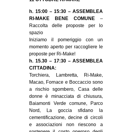
MILANO
h. 15:00 – 15:30 – ASSEMBLEA
MOBILITAZIONI
RI-MAKE BENE COMUNE
–
SPAZI
Raccolta delle proposte per lo
spazio
SPORT POPOLARE
Iniziamo il pomeriggio con un
MOVIMENTI
momento aperto per raccogliere le
proposte per Ri-Make!
AMBIENTE
h. 15.30 – 17:30 – ASSEMBLEA
ANTIFASCISMO
CITTADINA:
Torchiera, Lambretta, Ri-Make,
DIRITTO ALL’ABITARE
Macao, Fornace e Boccaccio sono
GENERI
a rischio sgombero, Casa delle
MIGRAZIONI
donne è minacciata di chiusura,
Baiamonti Verde comune, Parco
PRECARIATO
Nord, La goccia sfidano la
REPRESSIONE
cementificazione, decine di circoli
e associazioni non riescono a
STUDENTI
sostenere il costo oneroso degli