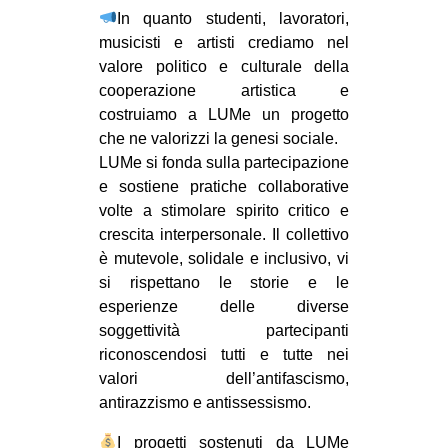
In quanto studenti, lavoratori,
CULTURE
musicisti e artisti crediamo nel
ARTE
valore politico e culturale della
CINEMA
cooperazione artistica e
costruiamo a LUMe un progetto
MANIFESTI
che ne valorizzi la genesi sociale.
MUSICA
LUMe si fonda sulla partecipazione
e sostiene pratiche collaborative
RECENSIONI
volte a stimolare spirito critico e
INTERNAZIONALE
crescita interpersonale. Il collettivo
è mutevole, solidale e inclusivo, vi
AFRICA
si rispettano le storie e le
AMERICHE
esperienze delle diverse
soggettività partecipanti
ESTREMO ORIENTE
riconoscendosi tutti e tutte nei
EUROPA
valori dell’antifascismo,
MEDIO ORIENTE
antirazzismo e antissessismo.
MONDO
I progetti sostenuti da LUMe