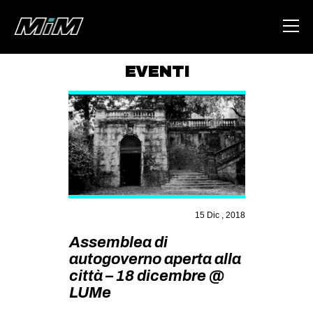
EVENTI
HOME
ABOUT
AREA
DEGENERAZIONE
GAZA FREESTYLE
15 Dic , 2018
CSOA LAMBRETTA
Assemblea di
MSM
autogoverno aperta alla
STUDENTI TSUNAMI
città – 18 dicembre @
LUMe
ZAM