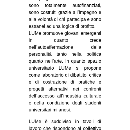
sono totalmente autofinanziati,
EVENTI
sono costruiti grazie all’impegno e
alla volontà di chi partecipa e sono
in
estranei ad una logica di profitto.
LUMe promuove giovani emergenti
Fb
in quanto crede
tw
nell’autoaffermazione della
personalità tanto nella politica
bsky
quanto nell’arte. In quanto spazio
universitario LUMe si propone
ms
come laboratorio di dibattito, critica
e di costruzione di pratiche e
SEARCH
progetti alternativi nei confronti
dell’accesso all’industria culturale
e della condizione degli studenti
universitari milanesi.
LUMe è suddiviso in tavoli di
lavoro che rispondono al collettivo