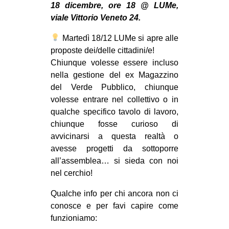
18 dicembre, ore 18 @ LUMe,
MILANO
viale Vittorio Veneto 24.
MOBILITAZIONI
Martedì 18/12 LUMe si apre alle
SPAZI
proposte dei/delle cittadini/e!
SPORT POPOLARE
Chiunque volesse essere incluso
nella gestione del ex Magazzino
MOVIMENTI
del Verde Pubblico, chiunque
AMBIENTE
volesse entrare nel collettivo o in
qualche specifico tavolo di lavoro,
ANTIFASCISMO
chiunque fosse curioso di
DIRITTO ALL’ABITARE
avvicinarsi a questa realtà o
avesse progetti da sottoporre
GENERI
all’assemblea… si sieda con noi
MIGRAZIONI
nel cerchio!
PRECARIATO
Qualche info per chi ancora non ci
REPRESSIONE
conosce e per favi capire come
funzioniamo:
STUDENTI