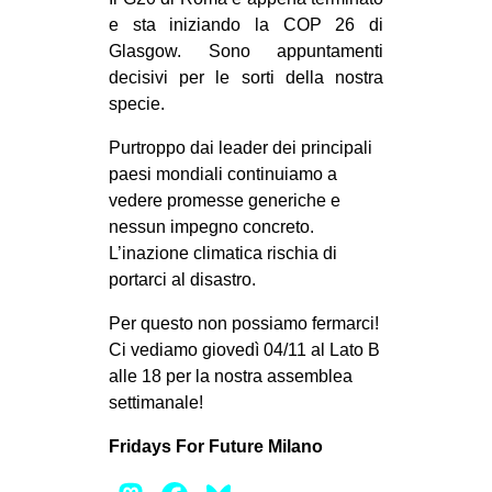
MILANO
e sta iniziando la COP 26 di
MOBILITAZIONI
Glasgow. Sono appuntamenti
decisivi per le sorti della nostra
SPAZI
specie.
SPORT POPOLARE
Purtroppo dai leader dei principali
MOVIMENTI
paesi mondiali continuiamo a
vedere promesse generiche e
AMBIENTE
nessun impegno concreto.
ANTIFASCISMO
L’inazione climatica rischia di
portarci al disastro.
DIRITTO ALL’ABITARE
GENERI
Per questo non possiamo fermarci!
Ci vediamo giovedì 04/11 al Lato B
MIGRAZIONI
alle 18 per la nostra assemblea
PRECARIATO
settimanale!
REPRESSIONE
Fridays For Future Milano
STUDENTI