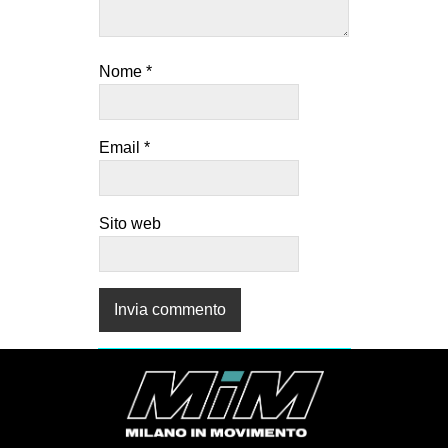
EVENTI
in
Nome
*
Fb
Email
*
tw
bsky
Sito web
ms
SEARCH