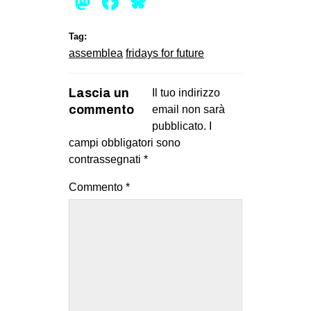
Mastodon
Facebook
Bluesky
CULTURE
Tag:
ARTE
assemblea
fridays for future
CINEMA
MANIFESTI
Lascia un
Il tuo indirizzo
MUSICA
commento
email non sarà
pubblicato.
I
RECENSIONI
campi obbligatori sono
contrassegnati
*
INTERNAZIONALE
AFRICA
Commento
*
AMERICHE
ESTREMO ORIENTE
EUROPA
MEDIO ORIENTE
MONDO