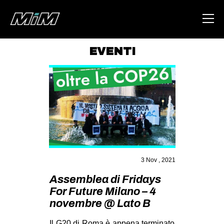
EVENTI
HOME
ABOUT
AREA
DEGENERAZIONE
GAZA FREESTYLE
CSOA LAMBRETTA
3 Nov , 2021
MSM
Assemblea di Fridays
For Future Milano – 4
STUDENTI TSUNAMI
novembre @ Lato B
ZAM
Il G20 di Roma è appena terminato