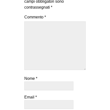
campi obbligatori sono
EVENTI
contrassegnati
*
Commento
*
in
Fb
tw
bsky
ms
SEARCH
Nome
*
Email
*