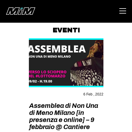
EVENTI
HOME
ABOUT
AREA
DEGENERAZIONE
GAZA FREESTYLE
CSOA LAMBRETTA
6 Feb , 2022
MSM
Assemblea di Non Una
di Meno Milano [in
STUDENTI TSUNAMI
presenza e online] – 9
ZAM
febbraio @ Cantiere