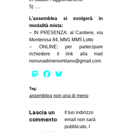
CULTURE
5) ….
ARTE
L’assemblea si svolgerà in
modalità mista:
CINEMA
– IN PRESENZA: al Cantiere, via
MANIFESTI
Monterosa 84, MM1 MM5 Lotto
MUSICA
– ONLINE: per partecipare
richiedere il link alla mail
RECENSIONI
nonunadimenomilano@gmail.com
INTERNAZIONALE
Mastodon
Facebook
Bluesky
AFRICA
AMERICHE
Tag:
assemblea
non una di meno
ESTREMO ORIENTE
EUROPA
Lascia un
Il tuo indirizzo
MEDIO ORIENTE
commento
email non sarà
pubblicato.
I
MONDO