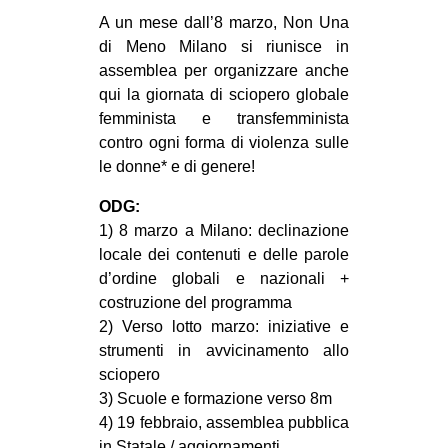
MILANO
A un mese dall’8 marzo, Non Una
MOBILITAZIONI
di Meno Milano si riunisce in
assemblea per organizzare anche
SPAZI
qui la giornata di sciopero globale
SPORT POPOLARE
femminista e transfemminista
contro ogni forma di violenza sulle
MOVIMENTI
le donne* e di genere!
AMBIENTE
ODG:
ANTIFASCISMO
1) 8 marzo a Milano: declinazione
locale dei contenuti e delle parole
DIRITTO ALL’ABITARE
d’ordine globali e nazionali +
GENERI
costruzione del programma
MIGRAZIONI
2) Verso lotto marzo: iniziative e
strumenti in avvicinamento allo
PRECARIATO
sciopero
REPRESSIONE
3) Scuole e formazione verso 8m
4) 19 febbraio, assemblea pubblica
STUDENTI
in Statale / aggiornamenti