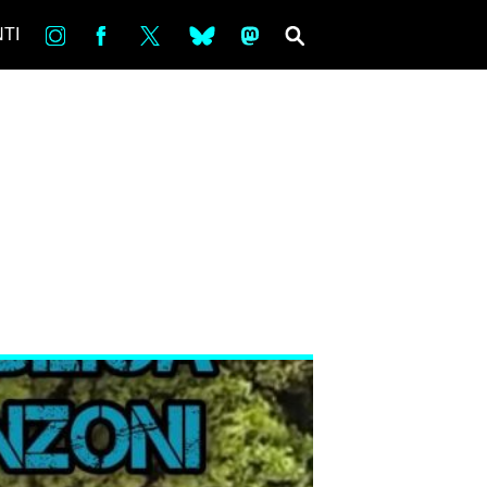
in
Fb
tw
bsky
ms
SEARCH
TI