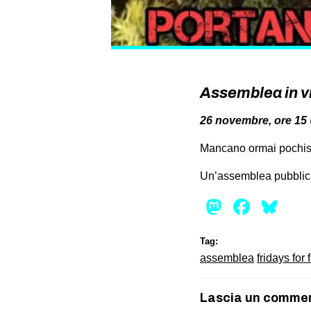
Assemblea in vi
26 novembre, ore 15 
Mancano ormai pochissi
Un’assemblea pubblica 
Mastod
Face
Bl
Tag:
assemblea
fridays for 
Lascia un comme