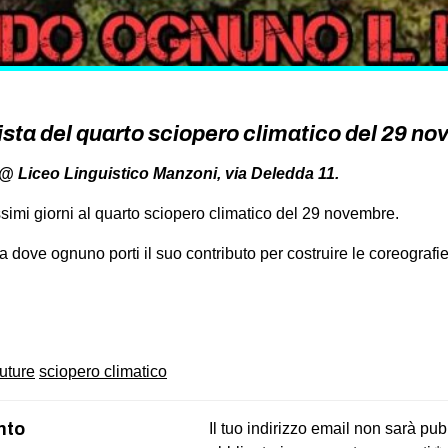
sta del quarto sciopero climatico del 29 n
@ Liceo Linguistico Manzoni, via Deledda 11.
mi giorni al quarto sciopero climatico del 29 novembre.
dove ognuno porti il suo contributo per costruire le coreografie
on
book
uesky
future
sciopero climatico
nto
Il tuo indirizzo email non sarà pub