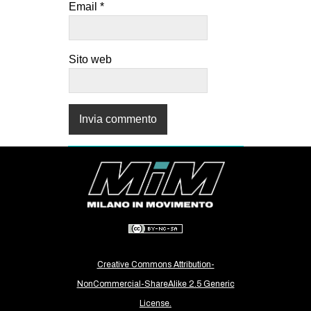
Email
*
EVENTI
in
Sito web
Fb
tw
bsky
ms
SEARCH
Creative Commons Attribution-
NonCommercial-ShareAlike 2.5 Generic
License.