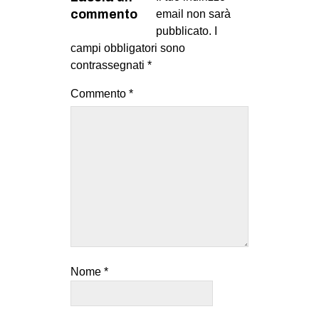
commento
CULTURE
email non sarà
pubblicato.
I
ARTE
campi obbligatori sono
CINEMA
contrassegnati
*
MANIFESTI
Commento
*
MUSICA
RECENSIONI
INTERNAZIONALE
AFRICA
AMERICHE
ESTREMO ORIENTE
EUROPA
Nome
*
MEDIO ORIENTE
MONDO