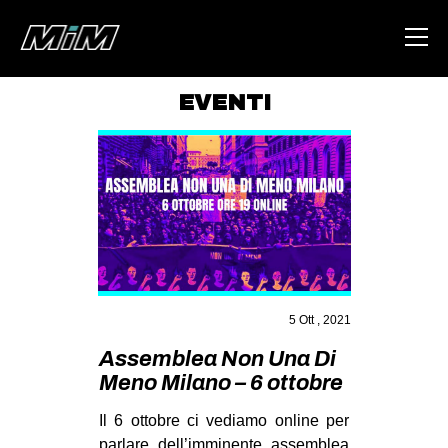
EVENTI
HOME
ABOUT
AREA
DEGENERAZIONE
GAZA FREESTYLE
CSOA LAMBRETTA
5 Ott , 2021
MSM
Assemblea Non Una Di
Meno Milano – 6 ottobre
STUDENTI TSUNAMI
ZAM
Il 6 ottobre ci vediamo online per
parlare dell’imminente assemblea