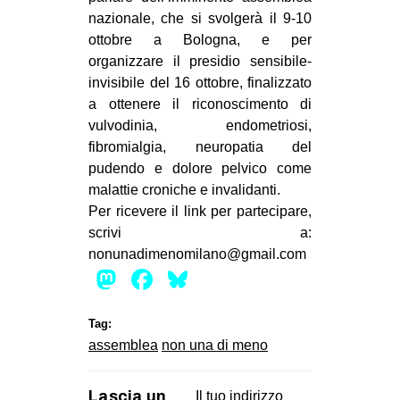
MILANO
nazionale, che si svolgerà il 9-10
ottobre a Bologna, e per
MOBILITAZIONI
organizzare il presidio sensibile-
SPAZI
invisibile del 16 ottobre, finalizzato
SPORT POPOLARE
a ottenere il riconoscimento di
vulvodinia, endometriosi,
MOVIMENTI
fibromialgia, neuropatia del
pudendo e dolore pelvico come
AMBIENTE
malattie croniche e invalidanti.
ANTIFASCISMO
Per ricevere il link per partecipare,
DIRITTO ALL’ABITARE
scrivi a:
nonunadimenomilano@gmail.com
GENERI
Mastodon
Facebook
Bluesky
MIGRAZIONI
PRECARIATO
Tag:
assemblea
non una di meno
REPRESSIONE
STUDENTI
Lascia un
Il tuo indirizzo