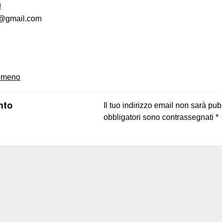
!
@gmail.com
on
book
uesky
i meno
nto
Il tuo indirizzo email non sarà pub
obbligatori sono contrassegnati
*