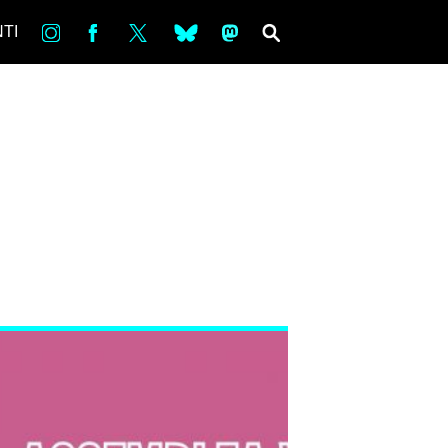
in
Fb
tw
bsky
ms
SEARCH
TI