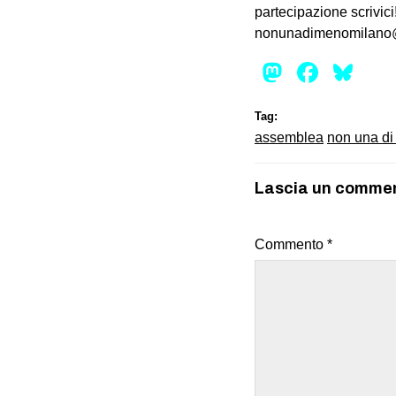
partecipazione scrivici
nonunadimenomilano
Mastod
Face
Bl
Tag:
assemblea
non una d
Lascia un comme
Commento
*