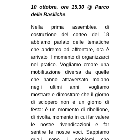
MILANO
10 ottobre, ore 15,30 @ Parco
MOBILITAZIONI
delle Basiliche.
SPAZI
Nella prima assemblea di
costruzione del corteo del 18
SPORT POPOLARE
abbiamo parlato delle tematiche
MOVIMENTI
che andremo ad affrontare, ora è
arrivato il momento di organizzarci
AMBIENTE
nel pratico. Vogliamo creare una
ANTIFASCISMO
mobilitazione diversa da quelle
che hanno attraversato molano
DIRITTO ALL’ABITARE
negli ultimi anni, vogliamo
GENERI
mostrare e dimostrare che il giorno
MIGRAZIONI
di sciopero non è un giorno di
festa: è un momento di ribellione,
PRECARIATO
di rivolta, momento in cui far valere
REPRESSIONE
le nostre rivendicazioni e far
sentire le nostre voci. Sappiamo
STUDENTI
quali sono i problemi che