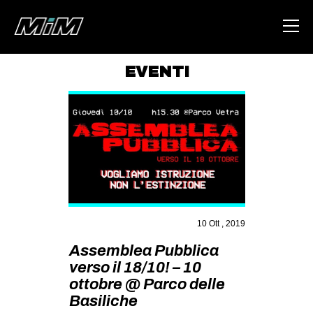
EVENTI
HOME
ABOUT
AREA
DEGENERAZIONE
GAZA FREESTYLE
CSOA LAMBRETTA
10 Ott , 2019
MSM
Assemblea Pubblica
verso il 18/10! – 10
STUDENTI TSUNAMI
ottobre @ Parco delle
ZAM
Basiliche