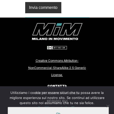
Creative Commons Attribution-
NonCommercial-ShareAlike 2.5 Generic
License.
CONTATTI:
Utilizziamo i cookie per essere sicuri che tu possa avere la
milanoinmovimento@gmail.com
migliore esperienza sul nostro sito. Se continui ad utilizzare
SEGUICI SU:
questo sito noi assumiamo che tu ne sia felice.
Ok