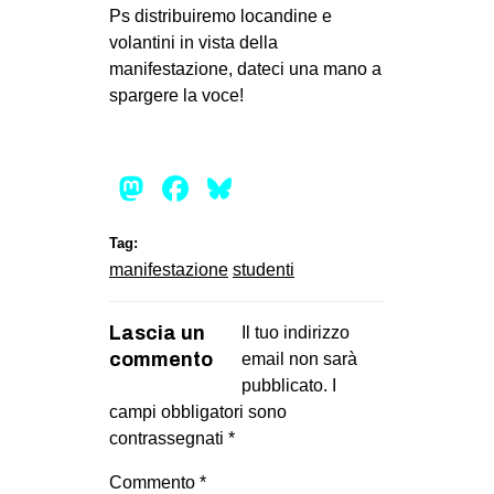
Ps distribuiremo locandine e
EVENTI
volantini in vista della
manifestazione, dateci una mano a
in
spargere la voce!
Fb
tw
Mastodon
Facebook
Bluesky
bsky
Tag:
manifestazione
studenti
ms
SEARCH
Lascia un
Il tuo indirizzo
commento
email non sarà
pubblicato.
I
campi obbligatori sono
contrassegnati
*
Commento
*