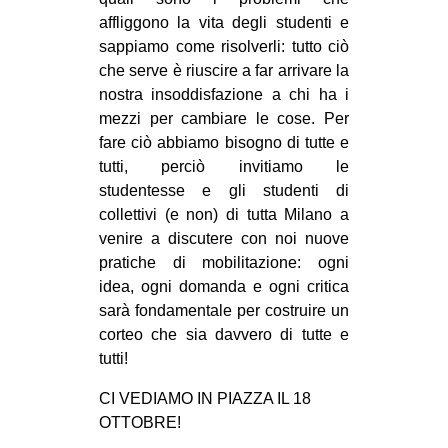
CULTURE
affliggono la vita degli studenti e
sappiamo come risolverli: tutto ciò
ARTE
che serve è riuscire a far arrivare la
CINEMA
nostra insoddisfazione a chi ha i
mezzi per cambiare le cose. Per
MANIFESTI
fare ciò abbiamo bisogno di tutte e
MUSICA
tutti, perciò invitiamo le
RECENSIONI
studentesse e gli studenti di
collettivi (e non) di tutta Milano a
INTERNAZIONALE
venire a discutere con noi nuove
pratiche di mobilitazione: ogni
AFRICA
idea, ogni domanda e ogni critica
AMERICHE
sarà fondamentale per costruire un
ESTREMO ORIENTE
corteo che sia davvero di tutte e
tutti!
EUROPA
CI VEDIAMO IN PIAZZA IL 18
MEDIO ORIENTE
OTTOBRE!
MONDO