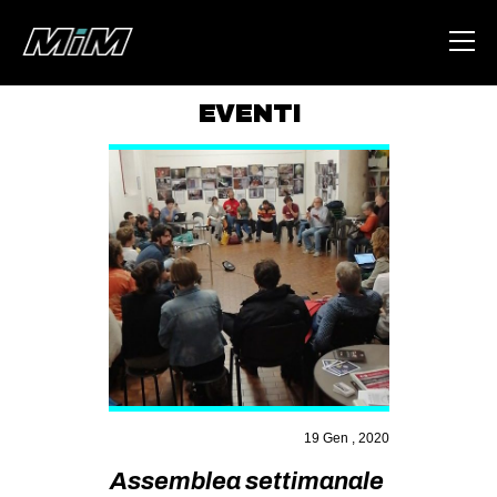
EVENTI
HOME
ABOUT
AREA
DEGENERAZIONE
GAZA FREESTYLE
CSOA LAMBRETTA
MSM
STUDENTI TSUNAMI
19 Gen , 2020
ZAM
Assemblea settimanale