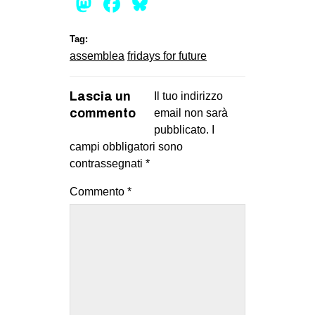
Mastodon
Facebook
Bluesky
CULTURE
ARTE
Tag:
assemblea
fridays for future
CINEMA
MANIFESTI
Lascia un
Il tuo indirizzo
MUSICA
commento
email non sarà
pubblicato.
I
RECENSIONI
campi obbligatori sono
INTERNAZIONALE
contrassegnati
*
AFRICA
Commento
*
AMERICHE
ESTREMO ORIENTE
EUROPA
MEDIO ORIENTE
MONDO