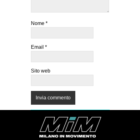
EVENTI
in
Nome
*
Fb
Email
*
tw
bsky
Sito web
ms
SEARCH