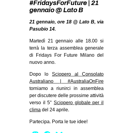
#FridaysForFuture | 21
MILANO
gennaio @ Lato B
MOBILITAZIONI
21 gennaio, ore 18 @ Lato B, via
SPAZI
Pasubio 14.
SPORT POPOLARE
Martedì 21 gennaio alle 18.00 si
MOVIMENTI
terrà la terza assemblea generale
di Fridays For Future Milano del
AMBIENTE
nuovo anno.
ANTIFASCISMO
Dopo lo
Sciopero al Consolato
DIRITTO ALL’ABITARE
Australiano | #AustraliaOnFire
GENERI
torniamo a riunirci in assemblea
per discutere delle prossime attività
MIGRAZIONI
verso il 5°
Sciopero globale per il
PRECARIATO
clima
del 24 aprile.
REPRESSIONE
Partecipa. Porta le tue idee!
STUDENTI