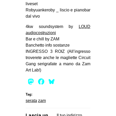
liveset
Robyuankeroby _ liscio e pianobar
dal vivo
4kw soundsystem by
LOUD
audiocostruzioni
Bar e chill by ZAM
Banchetto info sostanze
INGRESSO 3 ROIZ (All’ingresso
troverete anche le magliette Circuit
Gang serigrafate a mano da Zam
Art Lab!)
Mastodon
Facebook
Bluesky
Tag:
serata
zam
Lascia un
Il tuo indirizzo