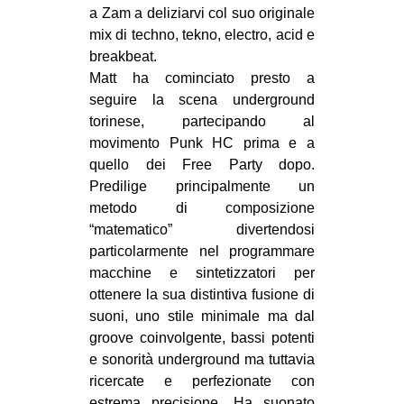
a Zam a deliziarvi col suo originale
CULTURE
mix di techno, tekno, electro, acid e
ARTE
breakbeat.
Matt ha cominciato presto a
CINEMA
seguire la scena underground
MANIFESTI
torinese, partecipando al
MUSICA
movimento Punk HC prima e a
quello dei Free Party dopo.
RECENSIONI
Predilige principalmente un
INTERNAZIONALE
metodo di composizione
“matematico” divertendosi
AFRICA
particolarmente nel programmare
AMERICHE
macchine e sintetizzatori per
ottenere la sua distintiva fusione di
ESTREMO ORIENTE
suoni, uno stile minimale ma dal
EUROPA
groove coinvolgente, bassi potenti
e sonorità underground ma tuttavia
MEDIO ORIENTE
ricercate e perfezionate con
MONDO
estrema precisione. Ha suonato