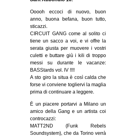
MILANO
Ooooh eccoci di nuovo, buon
MOBILITAZIONI
anno, buona befana, buon tutto,
SPAZI
sticazzi.
CIRCUIT GANG come al solito ci
SPORT POPOLARE
tiene un sacco a voi, e vi offre la
MOVIMENTI
serata giusta per muovere i vostri
culetti e buttare giù i kili di troppo
AMBIENTE
messi su durante le vacanze:
ANTIFASCISMO
BASStards vol. IV !!!!
A sto giro la situa è così calda che
DIRITTO ALL’ABITARE
forse vi conviene togliervi la maglia
GENERI
prima di continuare a leggere.
MIGRAZIONI
È un piacere portarvi a Milano un
PRECARIATO
amico della Gang e un artista coi
controcazzi:
REPRESSIONE
MATT2ND (Funk Rebels
STUDENTI
Soundsystem), che da Torino verrà