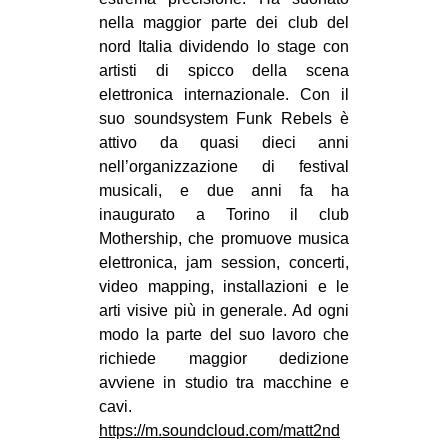
nella maggior parte dei club del
EVENTI
nord Italia dividendo lo stage con
artisti di spicco della scena
in
elettronica internazionale. Con il
Fb
suo soundsystem Funk Rebels è
attivo da quasi dieci anni
tw
nell’organizzazione di festival
musicali, e due anni fa ha
bsky
inaugurato a Torino il club
Mothership, che promuove musica
ms
elettronica, jam session, concerti,
video mapping, installazioni e le
SEARCH
arti visive più in generale. Ad ogni
modo la parte del suo lavoro che
richiede maggior dedizione
avviene in studio tra macchine e
cavi.
https://m.soundcloud.com/matt2nd