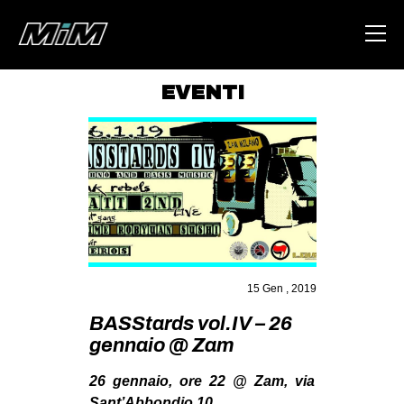
EVENTI
HOME
ABOUT
AREA
DEGENERAZIONE
GAZA FREESTYLE
CSOA LAMBRETTA
15 Gen , 2019
MSM
BASStards vol.IV – 26
gennaio @ Zam
STUDENTI TSUNAMI
ZAM
26 gennaio, ore 22 @ Zam, via
Sant’Abbondio 10.