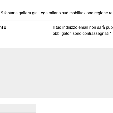
19
fontana
gallera
gta
Lega
milano sud
mobilitazione
regione
re
nto
Il tuo indirizzo email non sarà pub
obbligatori sono contrassegnati
*