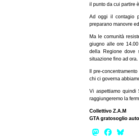
il punto da cui partire 
Ad oggi il contagio p
preparano manovre ed in
Ma le comunità resist
giugno alle ore 14.00
della Regione dove s
situazione fino ad ora.
Il pre-concentramento 
chi ci governa abbiamo a
Vi aspettiamo quindi
raggiungeremo la fermat
Collettivo Z.A.M
GTA gratosoglio auto
Mastod
Face
Bl