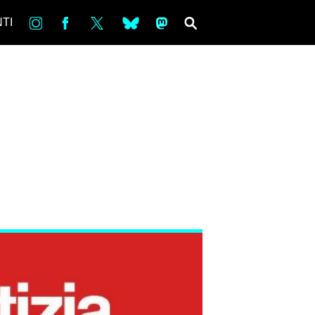
in
Fb
tw
bsky
ms
SEARCH
TI