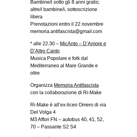
Bambine/i sotto gli 8 anni gratis;
EVENTI
altre/i bambine/i, sottoscrizione
libera
in
Prenotazioni entro il 22 novembre
memoria.antifascista@gmail.com
Fb
* alle 22.30 –
MicAnto – D’Amore e
tw
D’Altro Canto
Musica Popolare e folk dal
bsky
Mediterraneo al Mare Grande e
oltre
ms
Organizza
Memoria Antifascista
SEARCH
con la collaborazione di Ri-Make
Ri-Make è all’ex-liceo Omero di via
Del Volga 4
M3 Affori FN – autobus 40, 41, 52,
70 – Passante S2 S4