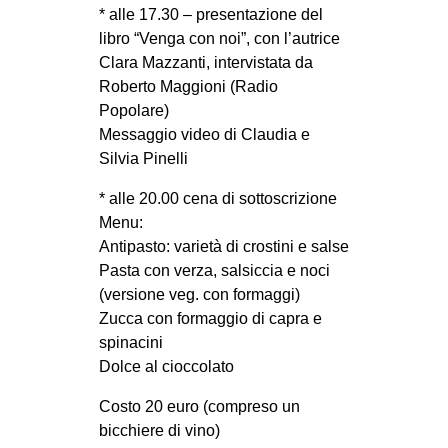
* alle 17.30 – presentazione del
CULTURE
libro “Venga con noi”, con l’autrice
ARTE
Clara Mazzanti, intervistata da
Roberto Maggioni (Radio
CINEMA
Popolare)
MANIFESTI
Messaggio video di Claudia e
MUSICA
Silvia Pinelli
RECENSIONI
* alle 20.00 cena di sottoscrizione
Menu:
INTERNAZIONALE
Antipasto: varietà di crostini e salse
AFRICA
Pasta con verza, salsiccia e noci
(versione veg. con formaggi)
AMERICHE
Zucca con formaggio di capra e
ESTREMO ORIENTE
spinacini
Dolce al cioccolato
EUROPA
MEDIO ORIENTE
Costo 20 euro (compreso un
bicchiere di vino)
MONDO