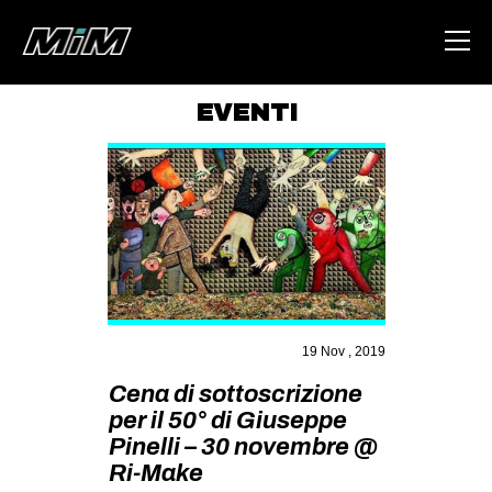
EVENTI
HOME
ABOUT
AREA
DEGENERAZIONE
GAZA FREESTYLE
CSOA LAMBRETTA
19 Nov , 2019
MSM
Cena di sottoscrizione
per il 50° di Giuseppe
STUDENTI TSUNAMI
Pinelli – 30 novembre @
ZAM
Ri-Make