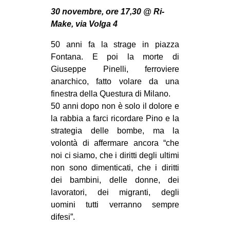
MILANO
30 novembre, ore 17,30 @ Ri-
MOBILITAZIONI
Make, via Volga 4
SPAZI
50 anni fa la strage in piazza
Fontana. E poi la morte di
SPORT POPOLARE
Giuseppe Pinelli, ferroviere
MOVIMENTI
anarchico, fatto volare da una
finestra della Questura di Milano.
AMBIENTE
50 anni dopo non è solo il dolore e
ANTIFASCISMO
la rabbia a farci ricordare Pino e la
strategia delle bombe, ma la
DIRITTO ALL’ABITARE
volontà di affermare ancora “che
GENERI
noi ci siamo, che i diritti degli ultimi
MIGRAZIONI
non sono dimenticati, che i diritti
dei bambini, delle donne, dei
PRECARIATO
lavoratori, dei migranti, degli
REPRESSIONE
uomini tutti verranno sempre
difesi”.
STUDENTI