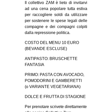
Il collettivo ZAM è lieto di invitarvi
MILANO
ad una cena popolare tutta estiva
MOBILITAZIONI
per raccogliere soldi da utilizzare
SPAZI
per sostenere le spese legali delle
compagne e dei compagni colpiti
SPORT POPOLARE
dalla repressione politica.
MOVIMENTI
COSTO DEL MENU 10 EURO
AMBIENTE
(BEVANDE ESCLUSE)
ANTIFASCISMO
ANTIPASTO: BRUSCHETTE
DIRITTO ALL’ABITARE
FANTASIA
GENERI
PRIMO: PASTA CON AVOCADO,
POMODORINI E GAMBERETTI
MIGRAZIONI
(o VARIANTE VEGETARIANA)
PRECARIATO
DOLCE E FRUTTA DI STAGIONE
REPRESSIONE
Per prenotare scrivete direttamente
STUDENTI