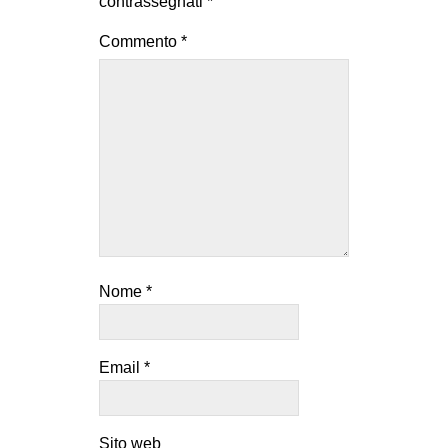
contrassegnati
*
EVENTI
Commento
*
in
Fb
tw
bsky
ms
Nome
*
SEARCH
Email
*
Sito web