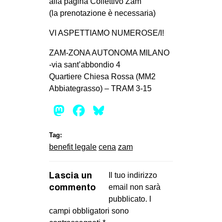
alla pagina Collettivo Zam
CULTURE
(la prenotazione è necessaria)
ARTE
VI ASPETTIAMO NUMEROSE/I!
CINEMA
ZAM-ZONA AUTONOMA MILANO
MANIFESTI
-via sant’abbondio 4
Quartiere Chiesa Rossa (MM2
MUSICA
Abbiategrasso) – TRAM 3-15
RECENSIONI
Mastodon
Facebook
Bluesky
INTERNAZIONALE
AFRICA
Tag:
benefit legale
cena
zam
AMERICHE
ESTREMO ORIENTE
Lascia un
Il tuo indirizzo
EUROPA
commento
email non sarà
MEDIO ORIENTE
pubblicato.
I
campi obbligatori sono
MONDO