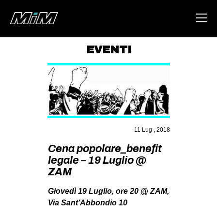
EVENTI
HOME
ABOUT
AREA
DEGENERAZIONE
11 Lug , 2018
GAZA FREESTYLE
Cena popolare_benefit
CSOA LAMBRETTA
legale – 19 Luglio @
MSM
ZAM
STUDENTI TSUNAMI
Giovedì 19 Luglio, ore 20 @ ZAM,
Via Sant’Abbondio 10
ZAM