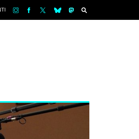
in
Fb
tw
bsky
ms
SEARCH
TI