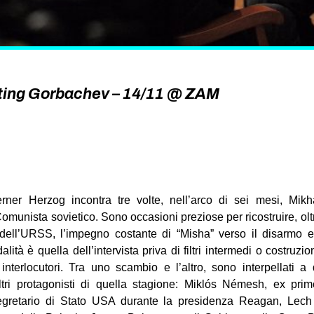
ting Gorbachev – 14/11 @ ZAM
Werner Herzog incontra tre volte, nell’arco di sei mesi, Mikha
Comunista sovietico. Sono occasioni preziose per ricostruire, oltr
 dell’URSS, l’impegno costante di “Misha” verso il disarmo e l
ità è quella dell’intervista priva di filtri intermedi o costruz
interlocutori. Tra uno scambio e l’altro, sono interpellati a 
ltri protagonisti di quella stagione: Miklós Némesh, ex pri
egretario di Stato USA durante la presidenza Reagan, Lech