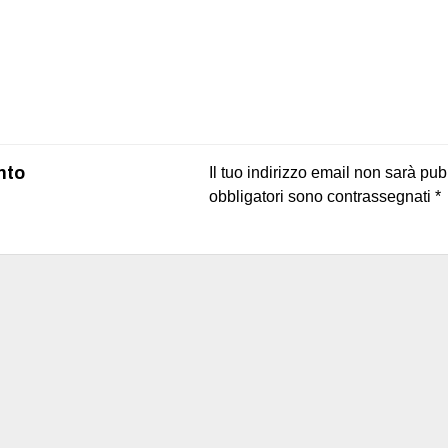
on
book
uesky
nto
Il tuo indirizzo email non sarà pub
obbligatori sono contrassegnati
*