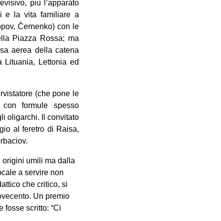
evisivo, più l’apparato
i e la vita familiare a
ropov, Černenko) con le
 nella Piazza Rossa; ma
esa aerea della catena
a Lituania, Lettonia ed
rvistatore (che pone le
e, con formule spesso
i oligarchi. Il convitato
io al feretro di Raisa,
orbaciov.
origini umili ma dalla
ocale a servire non
tico che critico, si
Novecento. Un premio
 fosse scritto: “Ci