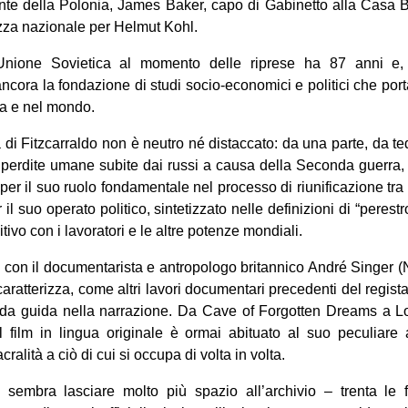
nte della Polonia, James Baker, capo di Gabinetto alla Casa Bi
zza nazionale per Helmut Kohl.
’Unione Sovietica al momento delle riprese ha 87 anni e,
ora la fondazione di studi socio-economici e politici che port
a e nel mondo.
a di Fitzcarraldo non è neutro né distaccato: da una parte, da te
i perdite umane subite dai russi a causa della Seconda guerra, da
er il suo ruolo fondamentale nel processo di riunificazione tr
il suo operato politico, sintetizzato nelle definizioni di “perestr
tivo con i lavoratori e le altre potenze mondiali.
 con il documentarista e antropologo britannico André Singer (N
aratterizza, come altri lavori documentari precedenti del regist
 da guida nella narrazione. Da Cave of Forgotten Dreams a Lo 
l film in lingua originale è ormai abituato al suo peculiare
ralità a ciò di cui si occupa di volta in volta.
 sembra lasciare molto più spazio all’archivio – trenta le f