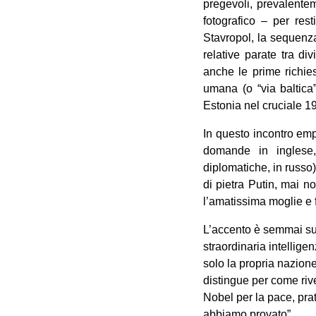
pregevoli, prevalentem
fotografico – per rest
Stavropol, la sequenza
relative parate tra di
anche le prime richie
umana (o “via baltica”
Estonia nel cruciale 1
In questo incontro emp
domande in inglese, 
diplomatiche, in russo) 
di pietra Putin, mai n
l’amatissima moglie e f
L’accento è semmai sul
straordinaria intellige
solo la propria nazione
distingue per come riv
Nobel per la pace, prat
abbiamo provato”.