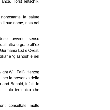
anca, Horst Teltschik,
 nonostante la salute
a il suo nome, nata nel
desco, avverte il senso
ll’altra è grato all’ex
a Germania Est e Ovest.
oika” e “glasnost” e nel
ight Will Fall), Herzog
a, per la presenza della
and Behold, infatti lo
 accento teutonico che
onti consultate, molto