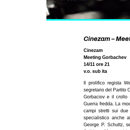
Cinezam – Mee
Cinezam
Meeting Gorbachev
14/11 ore 21
v.o. sub ita
Il prolifico regista 
segretario del Partito 
Gorbaciov e il crollo
Guerra fredda. La modal
campi stretti sui due 
specialistico anche a
George P. Schultz, s