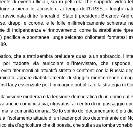
ente di eventi ufficiali, sia in pellicola che supporto video tel
ituire a pieno le atmosfere ai tempi dell’URSS: i luoghi nati
 ravvicinata di tre funerali di Stato (i presidenti Breznev, And
vise, drappi e corone, e le folle millimetricamente schierate
ste di indipendenza e rinnovamento, come la strabiliante ripr
) pacifica e spontanea lunga seicento chilometri formatasi tr
989.
atico, che a tratti sembra preludere quasi a un abbraccio, l’inte
poi tradotte via auricolare all’intervistato, che rispond
evita riferimenti all’attualità stretta e confronti con la Russia degl
ominato, appare diabolicamente di sfuggita mentre rende omagg
irst lady essenziale per l’immagine pubblica e la strategia di G
la visione moderna e la tensione democratica di un uomo dalle 
nza anche comunicativa, ritrovatosi al centro di un passaggio ep
 ma la comunità umana. Se lo spirito del documentario è più didat
ela l’isolamento attuale di un leader politico determinante del 
ico sia d’agricoltura che di poesia, che sulla sua tomba vorrebbe