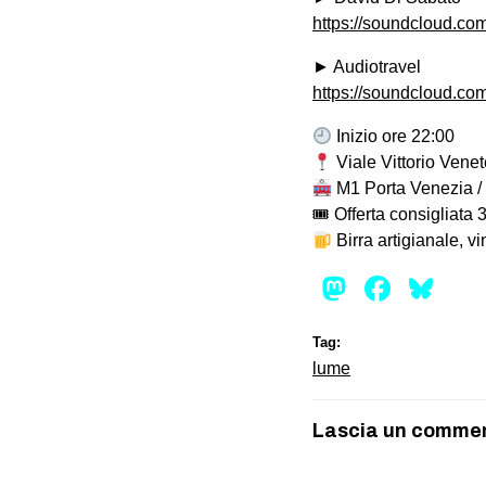
https://soundcloud.co
► Audiotravel
https://soundcloud.co
Inizio ore 22:00
Viale Vittorio Venet
M1 Porta Venezia / 
🎟 Offerta consigliata 
Birra artigianale, v
Mastod
Face
Bl
Tag:
lume
Lascia un comme