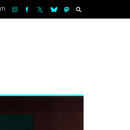
in
Fb
tw
bsky
ms
SEARCH
TI