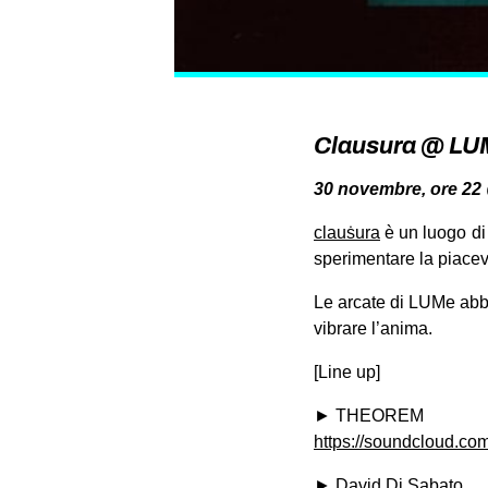
Clausura @ LU
30 novembre, ore 22 
clauṡura
è un luogo di
sperimentare la piace
Le arcate di LUMe abbr
vibrare l’anima.
[Line up]
► THEOREM
https://soundcloud.co
► David Di Sabato