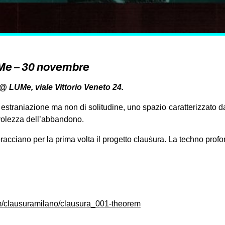
Me – 30 novembre
@ LUMe, viale Vittorio Veneto 24.
 estraniazione ma non di solitudine, uno spazio caratterizzato 
volezza dell’abbandono.
acciano per la prima volta il progetto clauṡura. La techno profo
m/clausuramilano/clausura_001-theorem