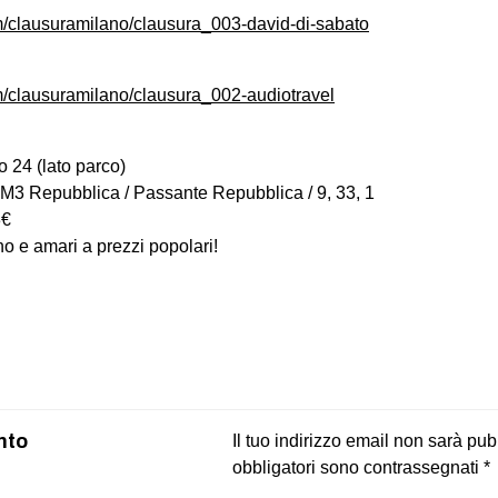
m/clausuramilano/clausura_003-david-di-sabato
m/clausuramilano/clausura_002-audiotravel
o 24 (lato parco)
M3 Repubblica / Passante Repubblica / 9, 33, 1
3€
ino e amari a prezzi popolari!
on
book
uesky
nto
Il tuo indirizzo email non sarà pub
obbligatori sono contrassegnati
*