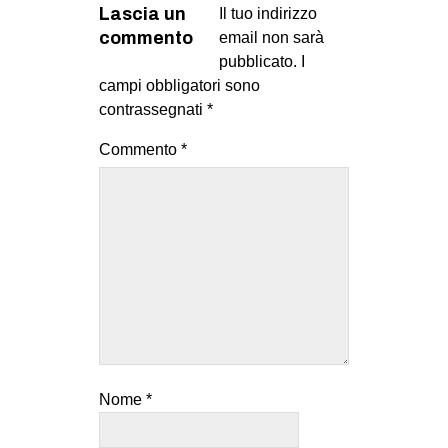
Lascia un
Il tuo indirizzo
EVENTI
commento
email non sarà
pubblicato.
I
in
campi obbligatori sono
contrassegnati
*
Fb
Commento
*
tw
bsky
ms
SEARCH
Nome
*