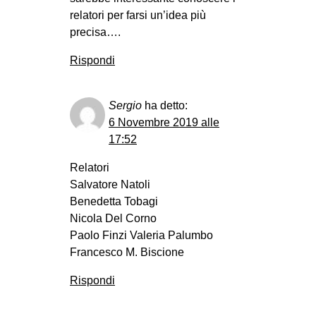
CULTURE
relatori per farsi un’idea più
precisa….
ARTE
Rispondi
CINEMA
MANIFESTI
Sergio
ha detto:
MUSICA
6 Novembre 2019 alle
RECENSIONI
17:52
INTERNAZIONALE
Relatori
Salvatore Natoli
AFRICA
Benedetta Tobagi
AMERICHE
Nicola Del Corno
ESTREMO ORIENTE
Paolo Finzi Valeria Palumbo
Francesco M. Biscione
EUROPA
Rispondi
MEDIO ORIENTE
MONDO