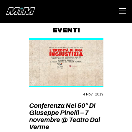
EVENTI
HOME
ABOUT
AREA
DEGENERAZIONE
GAZA FREESTYLE
CSOA LAMBRETTA
4 Nov , 2019
MSM
Conferenza Nel 50° Di
Giuseppe Pinelli – 7
STUDENTI TSUNAMI
novembre @ Teatro Dal
ZAM
Verme