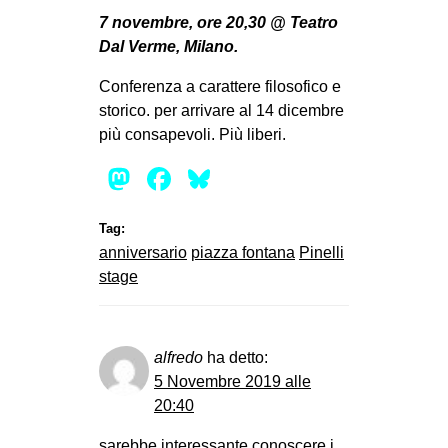
MILANO
7 novembre, ore 20,30 @ Teatro
MOBILITAZIONI
Dal Verme, Milano.
SPAZI
Conferenza a carattere filosofico e
storico. per arrivare al 14 dicembre
SPORT POPOLARE
più consapevoli. Più liberi.
MOVIMENTI
Mastodon
Facebook
Bluesky
AMBIENTE
ANTIFASCISMO
Tag:
anniversario
piazza fontana
Pinelli
DIRITTO ALL’ABITARE
stage
GENERI
MIGRAZIONI
alfredo
ha detto:
PRECARIATO
5 Novembre 2019 alle
REPRESSIONE
20:40
STUDENTI
sarebbe interessante conoscere i