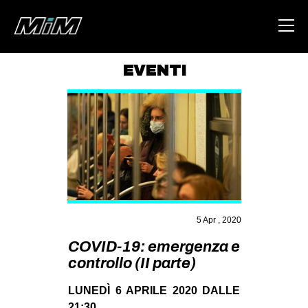
EVENTI
HOME
ABOUT
AREA
DEGENERAZIONE
GAZA FREESTYLE
CSOA LAMBRETTA
5 Apr , 2020
MSM
COVID-19: emergenza e
controllo (II parte)
STUDENTI TSUNAMI
ZAM
LUNEDÌ 6 APRILE 2020 DALLE
21:30