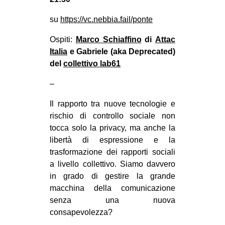
MILANO
su
https://vc.nebbia.fail/ponte
MOBILITAZIONI
Ospiti:
Marco Schiaffino
di
Attac
SPAZI
Italia
e Gabriele (aka
Deprecated)
SPORT POPOLARE
del
collettivo lab61
MOVIMENTI
–
AMBIENTE
Il rapporto tra nuove tecnologie e
ANTIFASCISMO
rischio di controllo sociale non
tocca solo la privacy, ma anche la
DIRITTO ALL’ABITARE
libertà di espressione e la
GENERI
trasformazione dei rapporti sociali
MIGRAZIONI
a livello collettivo. Siamo davvero
in grado di gestire la grande
PRECARIATO
macchina della comunicazione
REPRESSIONE
senza una nuova
consapevolezza?
STUDENTI