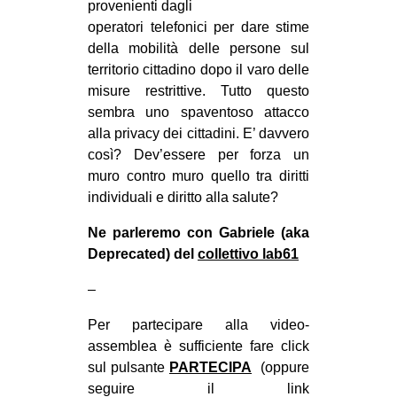
provenienti dagli
EVENTI
operatori telefonici per dare stime
della mobilità delle persone sul
in
territorio cittadino dopo il varo delle
misure restrittive. Tutto questo
Fb
sembra uno spaventoso attacco
alla privacy dei cittadini. E’ davvero
tw
così? Dev’essere per forza un
muro contro muro quello tra diritti
bsky
individuali e diritto alla salute?
ms
Ne parleremo con Gabriele (aka
Deprecated) del
collettivo lab61
SEARCH
–
Per partecipare alla video-
assemblea è sufficiente fare click
sul pulsante
PARTECIPA
(oppure
seguire il link