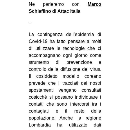
Ne parleremo con
Marco
CULTURE
Schiaffino
di
Attac Italia
ARTE
–
CINEMA
La contingenza dell’epidemia di
MANIFESTI
Covid-19 ha fatto pensare a molti
MUSICA
di utilizzare le tecnologie che ci
RECENSIONI
accompagnano ogni giorno come
strumento di prevenzione e
INTERNAZIONALE
controllo della diffusione del virus.
Il cosiddetto modello coreano
AFRICA
prevede che i tracciati dei nostri
AMERICHE
spostamenti vengano consultati
ESTREMO ORIENTE
cosicché si possano individuare i
contatti che sono intercorsi tra i
EUROPA
contagiati e il resto della
MEDIO ORIENTE
popolazione. Anche la regione
Lombardia ha utilizzato dati
MONDO