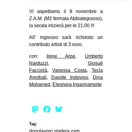
EVENTI
Vi aspettiamo il 9 novembre a
Z.A.M. (M2 fermata Abbiategrasso),
in
la serata inizierà per le 21.00 !!!
Fb
All’ ingresso sarà richiesto un
contributo artisti di 3 euro.
tw
con:
Irene Arpe
,
Umberto
bsky
Narduzzi
,
Giosuè
Facciolà
,
Vanessa Costa
,
Tecla
ms
Annibali
,
Davide Indovino
,
Dina
Mohamed
,
Eleonora Ingannamorte
SEARCH
Mastodon
Facebook
Bluesky
Tag:
dopolavoro stadera
zam