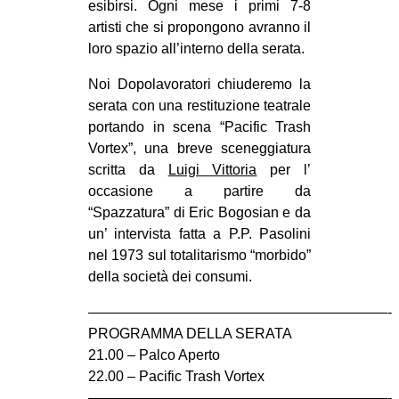
esibirsi. Ogni mese i primi 7-8
CULTURE
artisti che si propongono avranno il
ARTE
loro spazio all’interno della serata.
CINEMA
Noi Dopolavoratori chiuderemo la
serata con una restituzione teatrale
MANIFESTI
portando in scena “Pacific Trash
MUSICA
Vortex”, una breve sceneggiatura
RECENSIONI
scritta da
Luigi Vittoria
per l’
occasione a partire da
INTERNAZIONALE
“Spazzatura” di Eric Bogosian e da
un’ intervista fatta a P.P. Pasolini
AFRICA
nel 1973 sul totalitarismo “morbido”
AMERICHE
della società dei consumi.
ESTREMO ORIENTE
—————————————————————-
EUROPA
PROGRAMMA DELLA SERATA
21.00 – Palco Aperto
MEDIO ORIENTE
22.00 – Pacific Trash Vortex
MONDO
—————————————————————-