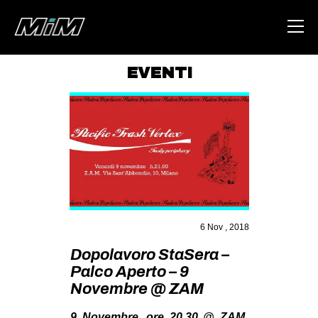
EVENTI
HOME
ABOUT
AREA
DEGENERAZIONE
GAZA FREESTYLE
CSOA LAMBRETTA
6 Nov , 2018
MSM
Dopolavoro StaSera –
Palco Aperto – 9
STUDENTI TSUNAMI
Novembre @ ZAM
ZAM
9 Novembre, ore 20,30 @ ZAM,