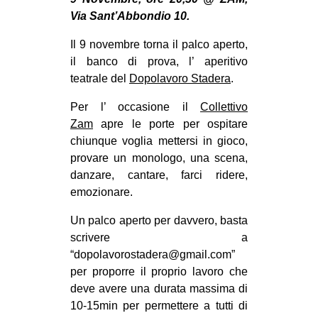
MILANO
Via Sant’Abbondio 10.
MOBILITAZIONI
Il 9 novembre torna il palco aperto,
SPAZI
il banco di prova, l’ aperitivo
teatrale del
Dopolavoro Stadera
.
SPORT POPOLARE
Per l’ occasione il
Collettivo
MOVIMENTI
Zam
apre le porte per ospitare
AMBIENTE
chiunque voglia mettersi in gioco,
provare un monologo, una scena,
ANTIFASCISMO
danzare, cantare, farci ridere,
DIRITTO ALL’ABITARE
emozionare.
GENERI
Un palco aperto per davvero, basta
MIGRAZIONI
scrivere a
“dopolavorostadera@gmail.com”
PRECARIATO
per proporre il proprio lavoro che
REPRESSIONE
deve avere una durata massima di
STUDENTI
10-15min per permettere a tutti di