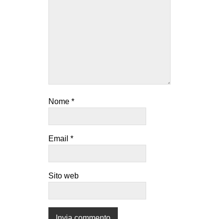
EVENTI
in
Fb
tw
bsky
Nome
*
ms
Email
*
SEARCH
Sito web