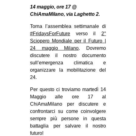
MILANO
14 maggio, ore 17 @
MOBILITAZIONI
ChiAmaMilano, via Laghetto 2.
SPAZI
Torna l’assemblea settimanale di
#FridaysForFuture
verso il
2°
SPORT POPOLARE
Sciopero Mondiale per il Futuro |
MOVIMENTI
24 maggio Milano
. Dovremo
discutere il nostro documento
AMBIENTE
sull’emergenza climatica e
ANTIFASCISMO
organizzare la mobilitazione del
24.
DIRITTO ALL’ABITARE
GENERI
Per questo ci troviamo martedì 14
Maggio alle ore 17 al
MIGRAZIONI
ChiAmaMilano per discutere e
PRECARIATO
confrontarci su come coinvolgere
sempre più persone in questa
REPRESSIONE
battaglia per salvare il nostro
STUDENTI
futuro!