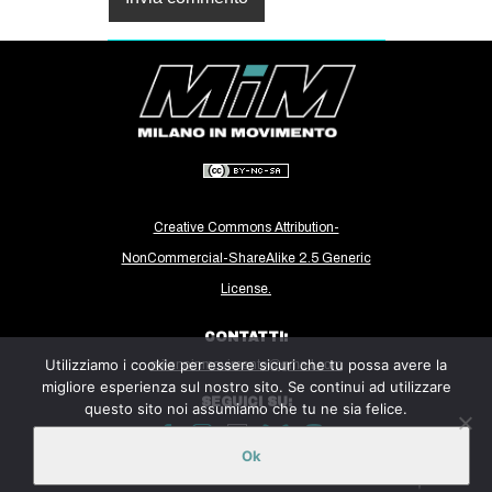
Creative Commons Attribution-
NonCommercial-ShareAlike 2.5 Generic
License.
CONTATTI:
Utilizziamo i cookie per essere sicuri che tu possa avere la
milanoinmovimento@gmail.com
migliore esperienza sul nostro sito. Se continui ad utilizzare
SEGUICI SU:
questo sito noi assumiamo che tu ne sia felice.
Ok
Sito ospitato sulla piattaforma
Midala