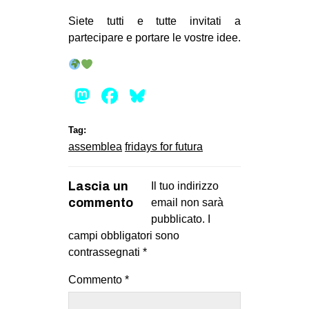
CULTURE
Siete tutti e tutte invitati a
ARTE
partecipare e portare le vostre idee.
CINEMA
MANIFESTI
Mastodon
Facebook
Bluesky
MUSICA
Tag:
RECENSIONI
assemblea
fridays for futura
INTERNAZIONALE
AFRICA
Lascia un
Il tuo indirizzo
commento
email non sarà
AMERICHE
pubblicato.
I
ESTREMO ORIENTE
campi obbligatori sono
contrassegnati
*
EUROPA
MEDIO ORIENTE
Commento
*
MONDO