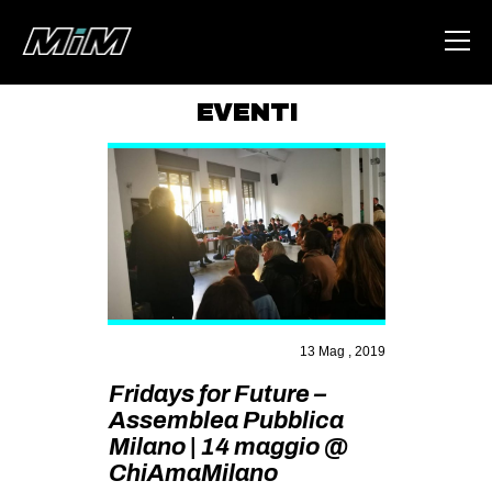
EVENTI
HOME
ABOUT
AREA
DEGENERAZIONE
GAZA FREESTYLE
CSOA LAMBRETTA
13 Mag , 2019
MSM
Fridays for Future –
Assemblea Pubblica
STUDENTI TSUNAMI
Milano | 14 maggio @
ZAM
ChiAmaMilano