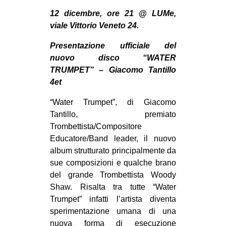
MILANO
12 dicembre, ore 21 @ LUMe,
MOBILITAZIONI
viale Vittorio Veneto 24.
SPAZI
Presentazione ufficiale del
SPORT POPOLARE
nuovo disco “WATER
TRUMPET” – Giacomo Tantillo
MOVIMENTI
4et
AMBIENTE
“Water Trumpet”, di Giacomo
ANTIFASCISMO
Tantillo, premiato
Trombettista/Compositore
DIRITTO ALL’ABITARE
Educatore/Band leader, il nuovo
GENERI
album strutturato principalmente da
sue composizioni e qualche brano
MIGRAZIONI
del grande Trombettista Woody
PRECARIATO
Shaw. Risalta tra tutte “Water
REPRESSIONE
Trumpet” infatti l’artista diventa
sperimentazione umana di una
STUDENTI
nuova forma di esecuzione