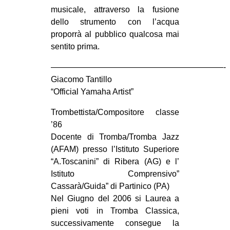
musicale, attraverso la fusione
CULTURE
dello strumento con l’acqua
ARTE
proporrà al pubblico qualcosa mai
CINEMA
sentito prima.
MANIFESTI
—————————————————————-
Giacomo Tantillo
MUSICA
“Official Yamaha Artist”
RECENSIONI
Trombettista/Compositore classe
INTERNAZIONALE
’86
AFRICA
Docente di Tromba/Tromba Jazz
(AFAM) presso l’Istituto Superiore
AMERICHE
“A.Toscanini” di Ribera (AG) e l’
ESTREMO ORIENTE
Istituto Comprensivo”
Cassarà/Guida” di Partinico (PA)
EUROPA
Nel Giugno del 2006 si Laurea a
MEDIO ORIENTE
pieni voti in Tromba Classica,
successivamente consegue la
MONDO