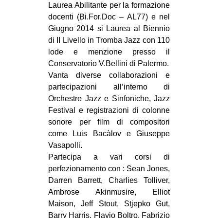
Laurea Abilitante per la formazione
EVENTI
docenti (Bi.For.Doc – AL77) e nel
Giugno 2014 si Laurea al Biennio
in
di II Livello in Tromba Jazz con 110
lode e menzione presso il
Fb
Conservatorio V.Bellini di Palermo.
Vanta diverse collaborazioni e
tw
partecipazioni all’interno di
Orchestre Jazz e Sinfoniche, Jazz
bsky
Festival e registrazioni di colonne
sonore per film di compositori
ms
come Luis Bacàlov e Giuseppe
SEARCH
Vasapolli.
Partecipa a vari corsi di
perfezionamento con : Sean Jones,
Darren Barrett, Charlies Tolliver,
Ambrose Akinmusire, Elliot
Maison, Jeff Stout, Stjepko Gut,
Barry Harris, Flavio Boltro, Fabrizio