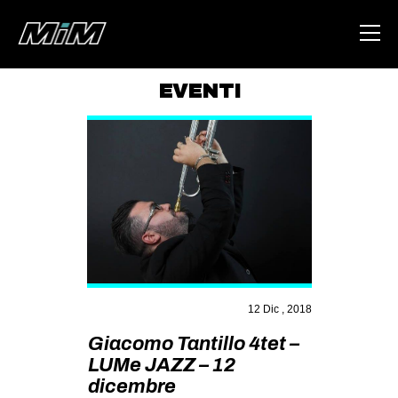
EVENTI
HOME
ABOUT
AREA
DEGENERAZIONE
GAZA FREESTYLE
CSOA LAMBRETTA
12 Dic , 2018
MSM
Giacomo Tantillo 4tet –
STUDENTI TSUNAMI
LUMe JAZZ – 12
ZAM
dicembre