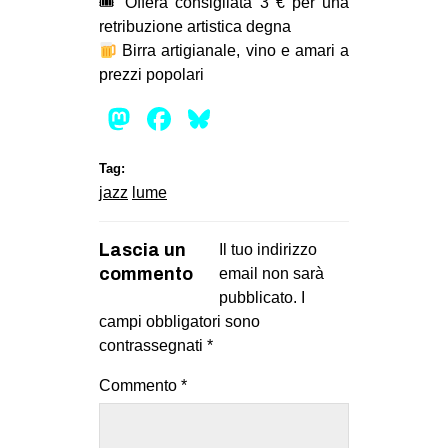
🎟 Offera consigliata 3 € per una
retribuzione artistica degna
Birra artigianale, vino e amari a
prezzi popolari
Mastodon
Facebook
Bluesky
Tag:
jazz
lume
Lascia un
Il tuo indirizzo
commento
email non sarà
pubblicato.
I
campi obbligatori sono
contrassegnati
*
Commento
*