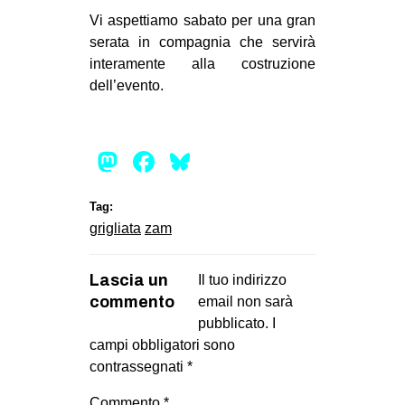
CULTURE
Vi aspettiamo sabato per una gran
serata in compagnia che servirà
ARTE
interamente alla costruzione
CINEMA
dell’evento.
MANIFESTI
MUSICA
Mastodon
Facebook
Bluesky
RECENSIONI
Tag:
INTERNAZIONALE
grigliata
zam
AFRICA
AMERICHE
Lascia un
Il tuo indirizzo
commento
ESTREMO ORIENTE
email non sarà
pubblicato.
I
EUROPA
campi obbligatori sono
MEDIO ORIENTE
contrassegnati
*
MONDO
Commento
*