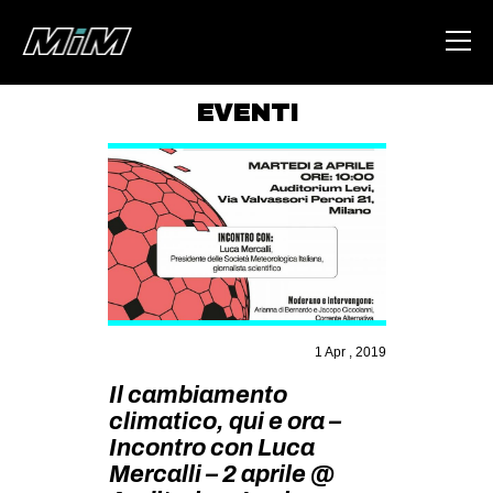
EVENTI
HOME
ABOUT
AREA
DEGENERAZIONE
GAZA FREESTYLE
CSOA LAMBRETTA
1 Apr , 2019
MSM
Il cambiamento
climatico, qui e ora –
STUDENTI TSUNAMI
Incontro con Luca
ZAM
Mercalli – 2 aprile @