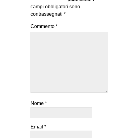
campi obbligatori sono
EVENTI
contrassegnati
*
in
Commento
*
Fb
tw
bsky
ms
SEARCH
Nome
*
Email
*