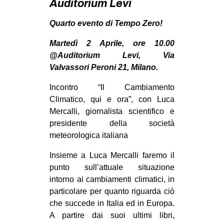
Auditorium Levi
MILANO
MOBILITAZIONI
Quarto evento di Tempo Zero!
SPAZI
Martedì 2 Aprile, ore 10.00
@Auditorium Levi, Via
SPORT POPOLARE
Valvassori Peroni 21, Milano.
MOVIMENTI
Incontro “Il Cambiamento
AMBIENTE
Climatico, qui e ora”, con Luca
Mercalli, giornalista scientifico e
ANTIFASCISMO
presidente della società
DIRITTO ALL’ABITARE
meteorologica italiana
GENERI
Insieme a Luca Mercalli faremo il
MIGRAZIONI
punto sull’attuale situazione
intorno ai cambiamenti climatici, in
PRECARIATO
particolare per quanto riguarda ciò
REPRESSIONE
che succede in Italia ed in Europa.
STUDENTI
A partire dai suoi ultimi libri,