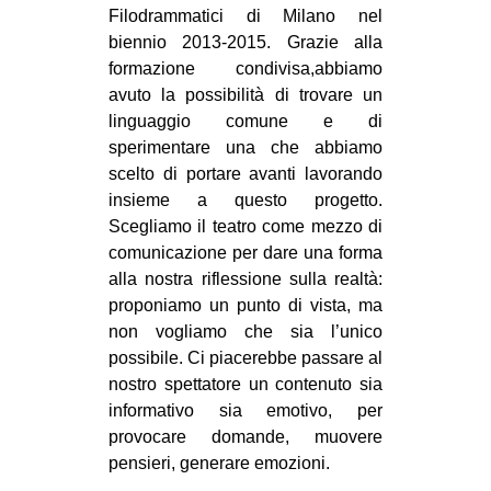
Filodrammatici di Milano nel
EVENTI
biennio 2013-2015. Grazie alla
formazione condivisa,abbiamo
in
avuto la possibilità di trovare un
linguaggio comune e di
Fb
sperimentare una che abbiamo
scelto di portare avanti lavorando
tw
insieme a questo progetto.
bsky
Scegliamo il teatro come mezzo di
comunicazione per dare una forma
ms
alla nostra riflessione sulla realtà:
proponiamo un punto di vista, ma
SEARCH
non vogliamo che sia l’unico
possibile. Ci piacerebbe passare al
nostro spettatore un contenuto sia
informativo sia emotivo, per
provocare domande, muovere
pensieri, generare emozioni.