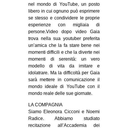
nel mondo di YouTube, un posto
CULTURE
libero in cui ognuno può esprimere
ARTE
se stesso e condividere le proprie
esperienze con migliaia di
CINEMA
persone.Video dopo video Gaia
MANIFESTI
trova nella sua youtuber preferita
MUSICA
un’amica che la fa stare bene nei
momenti difficili e che la diverte nei
RECENSIONI
momenti di serenità: un vero
INTERNAZIONALE
modello di vita da imitare e
idolatrare. Ma la difficoltà per Gaia
AFRICA
sarà mettere in comunicazione il
AMERICHE
mondo ideale di YouTube con il
mondo reale delle sue giornate.
ESTREMO ORIENTE
LA COMPAGNIA
EUROPA
Siamo Eleonora Cicconi e Noemi
MEDIO ORIENTE
Radice. Abbiamo studiato
MONDO
recitazione all’Accademia dei