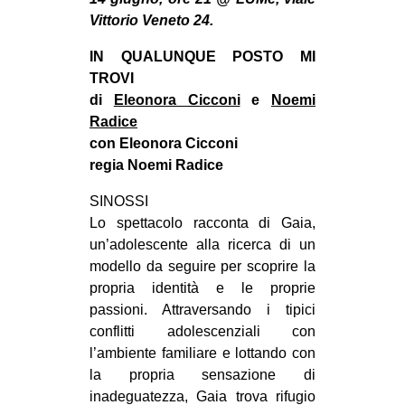
MILANO
Vittorio Veneto 24.
MOBILITAZIONI
IN QUALUNQUE POSTO MI
SPAZI
TROVI
di
Eleonora Cicconi
e
Noemi
SPORT POPOLARE
Radice
MOVIMENTI
con Eleonora Cicconi
regia Noemi Radice
AMBIENTE
SINOSSI
ANTIFASCISMO
Lo spettacolo racconta di Gaia,
DIRITTO ALL’ABITARE
un’adolescente alla ricerca di un
GENERI
modello da seguire per scoprire la
propria identità e le proprie
MIGRAZIONI
passioni. Attraversando i tipici
PRECARIATO
conflitti adolescenziali con
l’ambiente familiare e lottando con
REPRESSIONE
la propria sensazione di
STUDENTI
inadeguatezza, Gaia trova rifugio