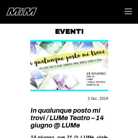
EVENTI
HOME
ABOUT
AREA
DEGENERAZIONE
GAZA FREESTYLE
CSOA LAMBRETTA
2 Giu , 2019
MSM
In qualunque posto mi
trovi / LUMe Teatro – 14
STUDENTI TSUNAMI
giugno @ LUMe
ZAM
14 giugno, ore 21 @ LUMe, viale