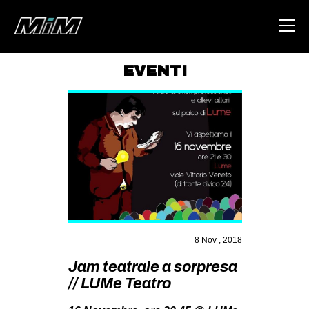
EVENTI
HOME
ABOUT
AREA
DEGENERAZIONE
GAZA FREESTYLE
CSOA LAMBRETTA
8 Nov , 2018
MSM
Jam teatrale a sorpresa
STUDENTI TSUNAMI
// LUMe Teatro
ZAM