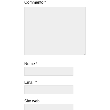
Commento
*
EVENTI
in
Fb
tw
bsky
ms
Nome
*
SEARCH
Email
*
Sito web