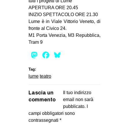
tutti i progetti di Lume
CULTURE
APERTURA ORE 20.45
INIZIO SPETTACOLO ORE 21.30
ARTE
Lume è in Viale Vittorio Veneto, di
CINEMA
fronte al Civico 24.
M1 Porta Venezia, M3 Repubblica,
MANIFESTI
Tram 9
MUSICA
Mastodon
Facebook
Bluesky
RECENSIONI
INTERNAZIONALE
Tag:
lume
teatro
AFRICA
AMERICHE
Lascia un
Il tuo indirizzo
ESTREMO ORIENTE
commento
email non sarà
EUROPA
pubblicato.
I
campi obbligatori sono
MEDIO ORIENTE
contrassegnati
*
MONDO