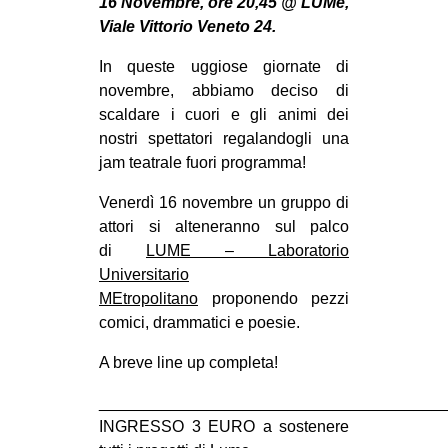
16 Novembre, ore 20,45 @ LUMe,
MILANO
Viale Vittorio Veneto 24.
MOBILITAZIONI
In queste uggiose giornate di
SPAZI
novembre, abbiamo deciso di
scaldare i cuori e gli animi dei
SPORT POPOLARE
nostri spettatori regalandogli una
MOVIMENTI
jam teatrale fuori programma!
AMBIENTE
Venerdì 16 novembre un gruppo di
ANTIFASCISMO
attori si alteneranno sul palco
di
LUME – Laboratorio
DIRITTO ALL’ABITARE
Universitario
GENERI
MEtropolitano
proponendo pezzi
comici, drammatici e poesie.
MIGRAZIONI
PRECARIATO
A breve line up completa!
REPRESSIONE
______________________________________
INGRESSO 3 EURO a sostenere
STUDENTI