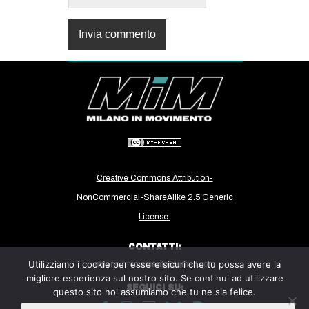
Creative Commons Attribution-
NonCommercial-ShareAlike 2.5 Generic
License.
CONTATTI:
Utilizziamo i cookie per essere sicuri che tu possa avere la
milanoinmovimento@gmail.com
migliore esperienza sul nostro sito. Se continui ad utilizzare
SEGUICI SU:
questo sito noi assumiamo che tu ne sia felice.