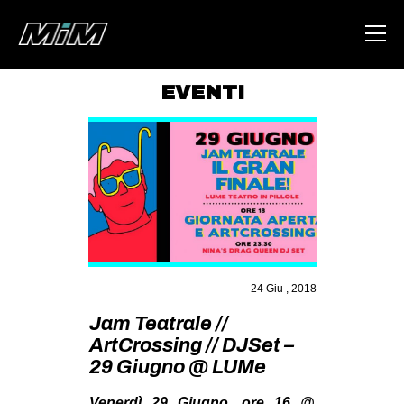
EVENTI
HOME
ABOUT
AREA
DEGENERAZIONE
GAZA FREESTYLE
CSOA LAMBRETTA
24 Giu , 2018
MSM
Jam Teatrale //
ArtCrossing // DJSet –
STUDENTI TSUNAMI
29 Giugno @ LUMe
ZAM
Venerdì 29 Giugno, ore 16 @