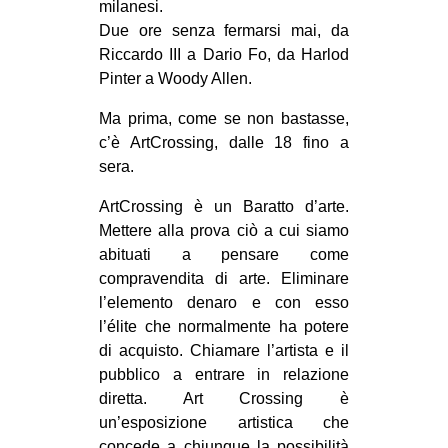
milanesi.
CULTURE
Due ore senza fermarsi mai, da
ARTE
Riccardo III a Dario Fo, da Harlod
Pinter a Woody Allen.
CINEMA
Ma prima, come se non bastasse,
MANIFESTI
c’è ArtCrossing, dalle 18 fino a
MUSICA
sera.
RECENSIONI
ArtCrossing è un Baratto d’arte.
INTERNAZIONALE
Mettere alla prova ciò a cui siamo
abituati a pensare come
AFRICA
compravendita di arte. Eliminare
AMERICHE
l’elemento denaro e con esso
l’élite che normalmente ha potere
ESTREMO ORIENTE
di acquisto. Chiamare l’artista e il
EUROPA
pubblico a entrare in relazione
diretta. Art Crossing è
MEDIO ORIENTE
un’esposizione artistica che
MONDO
concede a chiunque la possibilità