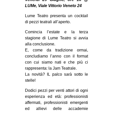
MILANO
LUMe, Viale Vittorio Veneto 24
MOBILITAZIONI
Lume Teatro presenta un cocktail
SPAZI
di pezzi teatrali all’aperto.
SPORT POPOLARE
Comincia l’estate e la terza
stagione di Lume Teatro si avvia
MOVIMENTI
alla conclusione.
AMBIENTE
E, come da tradizione ormai,
concludiamo l’anno con il format
ANTIFASCISMO
con cui siamo nati e che più ci
DIRITTO ALL’ABITARE
rappresenta: la Jam Teatrale.
GENERI
La novità? IL palco sarà sotto le
stelle!
MIGRAZIONI
Dodici pezzi per venti attori di ogni
PRECARIATO
esperienza ed età: professionisti
REPRESSIONE
affermati, professionisti emergenti
STUDENTI
ed allievi delle accademie