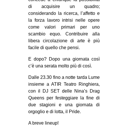
di acquisire un quadro;
EVENTI
considerando la ricerca, l’affetto e
la forza lavoro intrisi nelle opere
in
come valori primari per uno
Fb
scambio equo. Contribuire alla
libera circolazione di arte è più
tw
facile di quello che pensi.
bsky
E dopo? Dopo una giornata così
c’è una serata molto più di così.
ms
Dalle 23.30 fino a notte tarda Lume
insieme a ATIR Teatro Ringhiera,
SEARCH
con il DJ SET delle Nina’s Drag
Queens per festeggiare la fine di
due stagioni e una giornata di
orgoglio e di lotta, il Pride.
A breve lineup!