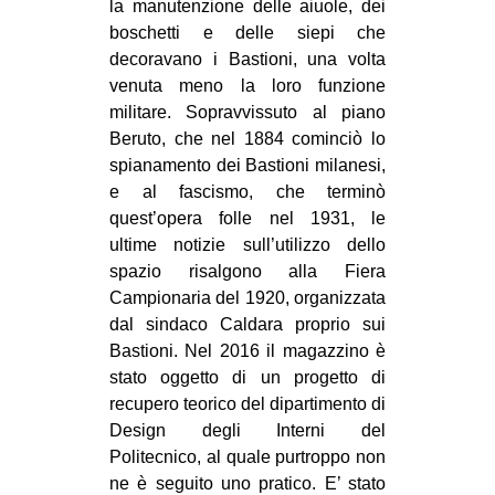
la manutenzione delle aiuole, dei
EVENTI
boschetti e delle siepi che
decoravano i Bastioni, una volta
in
venuta meno la loro funzione
militare. Sopravvissuto al piano
Fb
Beruto, che nel 1884 cominciò lo
spianamento dei Bastioni milanesi,
tw
e al fascismo, che terminò
quest’opera folle nel 1931, le
bsky
ultime notizie sull’utilizzo dello
spazio risalgono alla Fiera
ms
Campionaria del 1920, organizzata
dal sindaco Caldara proprio sui
SEARCH
Bastioni. Nel 2016 il magazzino è
stato oggetto di un progetto di
recupero teorico del dipartimento di
Design degli Interni del
Politecnico, al quale purtroppo non
ne è seguito uno pratico. E’ stato