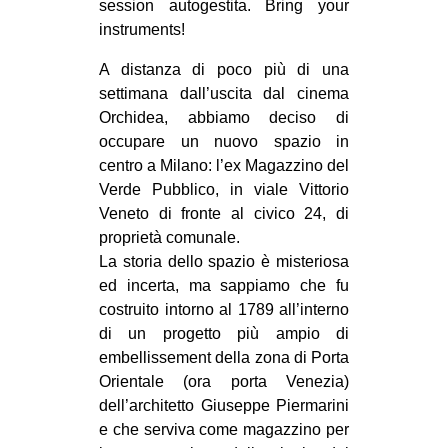
session autogestita. Bring your
CULTURE
instruments!
ARTE
A distanza di poco più di una
CINEMA
settimana dall’uscita dal cinema
Orchidea, abbiamo deciso di
MANIFESTI
occupare un nuovo spazio in
MUSICA
centro a Milano: l’ex Magazzino del
Verde Pubblico, in viale Vittorio
RECENSIONI
Veneto di fronte al civico 24, di
INTERNAZIONALE
proprietà comunale.
La storia dello spazio è misteriosa
AFRICA
ed incerta, ma sappiamo che fu
AMERICHE
costruito intorno al 1789 all’interno
ESTREMO ORIENTE
di un progetto più ampio di
embellissement della zona di Porta
EUROPA
Orientale (ora porta Venezia)
MEDIO ORIENTE
dell’architetto Giuseppe Piermarini
e che serviva come magazzino per
MONDO