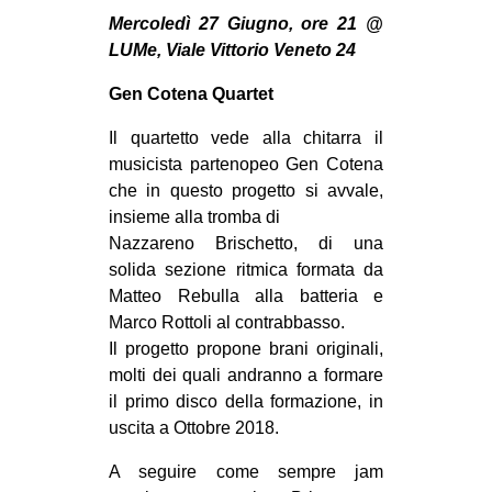
MILANO
Mercoledì 27 Giugno, ore 21 @
LUMe, Viale Vittorio Veneto 24
MOBILITAZIONI
SPAZI
Gen Cotena Quartet
SPORT POPOLARE
Il quartetto vede alla chitarra il
musicista partenopeo Gen Cotena
MOVIMENTI
che in questo progetto si avvale,
AMBIENTE
insieme alla tromba di
Nazzareno Brischetto, di una
ANTIFASCISMO
solida sezione ritmica formata da
DIRITTO ALL’ABITARE
Matteo Rebulla alla batteria e
GENERI
Marco Rottoli al contrabbasso.
Il progetto propone brani originali,
MIGRAZIONI
molti dei quali andranno a formare
PRECARIATO
il primo disco della formazione, in
uscita a Ottobre 2018.
REPRESSIONE
STUDENTI
A seguire come sempre jam