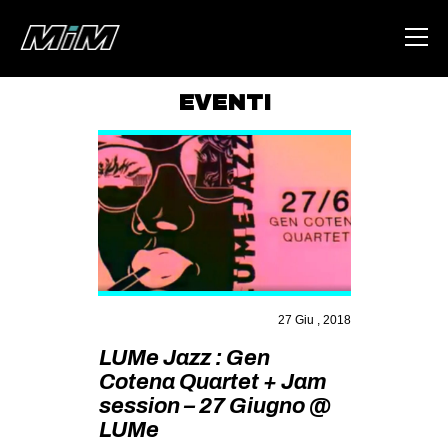
EVENTI
HOME
ABOUT
AREA
DEGENERAZIONE
GAZA FREESTYLE
CSOA LAMBRETTA
27 Giu , 2018
MSM
LUMe Jazz : Gen
Cotena Quartet + Jam
STUDENTI TSUNAMI
session – 27 Giugno @
ZAM
LUMe