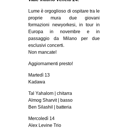
MILANO
Lume è orgoglioso di ospitare tra le
MOBILITAZIONI
proprie mura due giovani
SPAZI
formazioni newyorkesi, in tour in
Europa in novembre e in
SPORT POPOLARE
passaggio da Milano per due
MOVIMENTI
esclusivi concerti.
Non mancate!
AMBIENTE
Aggiornamenti presto!
ANTIFASCISMO
DIRITTO ALL’ABITARE
Martedì 13
Kadawa
GENERI
MIGRAZIONI
Tal Yahalom | chitarra
Almog Sharvit | basso
PRECARIATO
Ben Silashil | batteria
REPRESSIONE
Mercoledì 14
STUDENTI
Alex Levine Trio