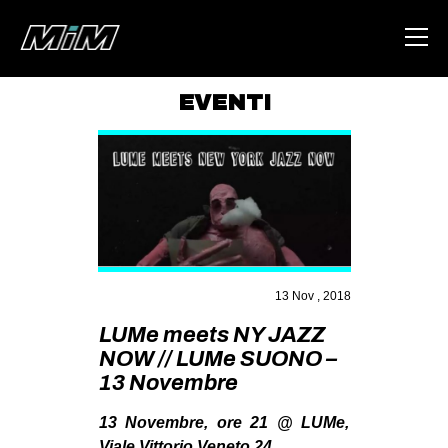
EVENTI
HOME
ABOUT
AREA
DEGENERAZIONE
GAZA FREESTYLE
13 Nov , 2018
CSOA LAMBRETTA
LUMe meets NY JAZZ
MSM
NOW // LUMe SUONO –
13 Novembre
STUDENTI TSUNAMI
ZAM
13 Novembre, ore 21 @ LUMe,
Viale Vittorio Veneto 24.