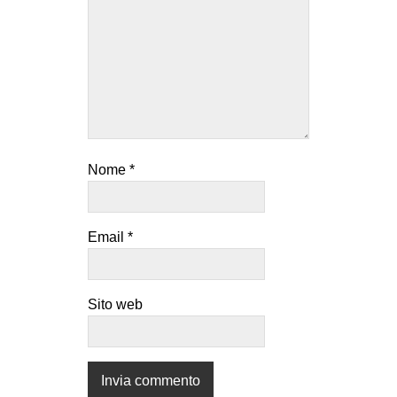
EVENTI
in
Fb
tw
Nome
*
bsky
ms
Email
*
SEARCH
Sito web