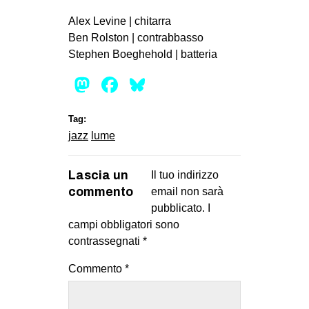
CULTURE
Alex Levine | chitarra
ARTE
Ben Rolston | contrabbasso
Stephen Boeghehold | batteria
CINEMA
Mastodon
Facebook
Bluesky
MANIFESTI
MUSICA
Tag:
RECENSIONI
jazz
lume
INTERNAZIONALE
Lascia un
Il tuo indirizzo
AFRICA
commento
email non sarà
AMERICHE
pubblicato.
I
campi obbligatori sono
ESTREMO ORIENTE
contrassegnati
*
EUROPA
Commento
*
MEDIO ORIENTE
MONDO