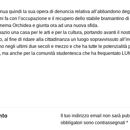
inua quindi la sua opera di denuncia relativa all’abbandono degli 
anni fa con l’occupazione e il recupero dello stabile bramantino d
inema Orchidea e giunta ora ad una nuova sfida.
zio una casa per le arti e per la cultura, portando avanti il nos
o, al fine di ridare alla cittadinanza un luogo sopravvissuto all’i
o negli ultimi due secoli e mezzo e che ha tutte le potenzialità
re, ma anche per la comunità studentesca che ha frequentato LUM
on
book
uesky
nto
Il tuo indirizzo email non sarà pub
obbligatori sono contrassegnati
*