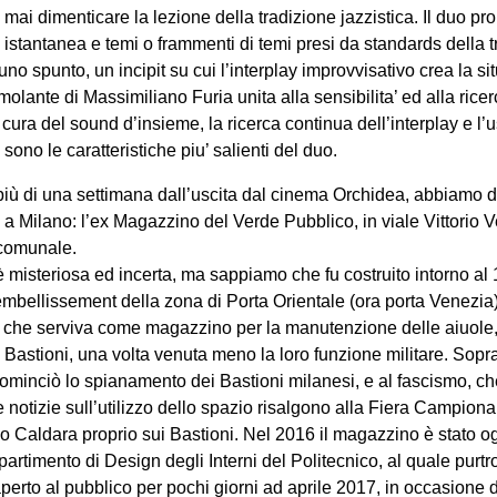
 mai dimenticare la lezione della tradizione jazzistica. Il duo p
istantanea e temi o frammenti di temi presi da standards della tr
a uno spunto, un incipit su cui l’interplay improvvisativo crea la 
imolante di Massimiliano Furia unita alla sensibilita’ ed alla rice
 cura del sound d’insieme, la ricerca continua dell’interplay e 
sono le caratteristiche piu’ salienti del duo.
più di una settimana dall’uscita dal cinema Orchidea, abbiamo 
a Milano: l’ex Magazzino del Verde Pubblico, in viale Vittorio Ve
 comunale.
è misteriosa ed incerta, ma sappiamo che fu costruito intorno al 
mbellissement della zona di Porta Orientale (ora porta Venezia) 
che serviva come magazzino per la manutenzione delle aiuole, 
 Bastioni, una volta venuta meno la loro funzione militare. Sopr
ominciò lo spianamento dei Bastioni milanesi, e al fascismo, c
me notizie sull’utilizzo dello spazio risalgono alla Fiera Campiona
o Caldara proprio sui Bastioni. Nel 2016 il magazzino è stato og
partimento di Design degli Interni del Politecnico, al quale purt
iaperto al pubblico per pochi giorni ad aprile 2017, in occasione 