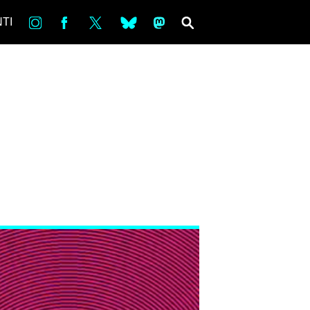
in
Fb
tw
bsky
ms
SEARCH
TI