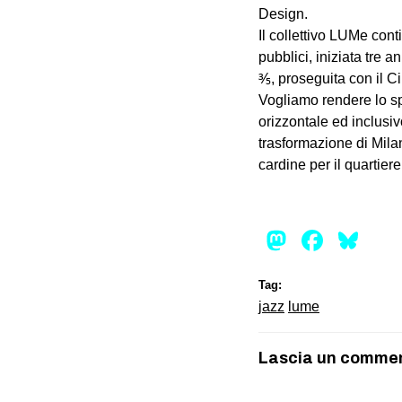
Design.
Il collettivo LUMe cont
pubblici, iniziata tre 
⅗, proseguita con il C
Vogliamo rendere lo spa
orizzontale ed inclusiv
trasformazione di Milan
cardine per il quartie
Mastod
Face
Bl
Tag:
jazz
lume
Lascia un comme