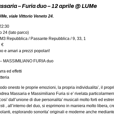
saria – Furia duo – 12 aprile @ LUMe
UMe, viale Vittorio Veneto 24.
 22:30
o 24 (lato parco)
M3 Repubblica / Passante Repubblica / 9, 33, 1
3 €
ino e amari a prezzi popolari!
 MASSIMILIANO FURIA duo
ra ed effetti
tteria
 modo onesto le proprie emozioni, la propria individualita’, il prop
ndrea Massaria e Massimiliano Furia si e’ rivelata particolarmen
osi’ dall’unione di due personalita’ musicali molto forti ed est
isti , all’interno del duo, si esprimono in maniera molto libera, c
olanti, esplorando sonorita’ originali e moderne anche mediante l