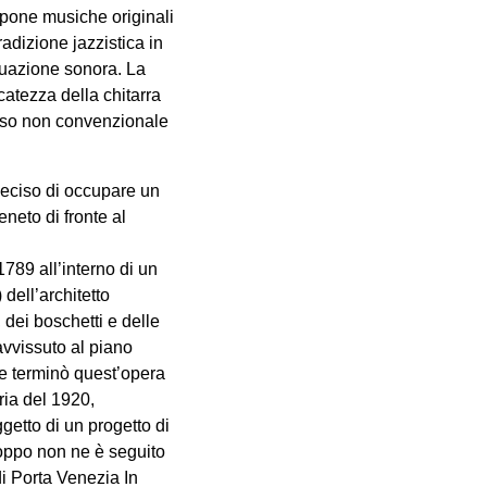
ropone musiche originali
adizione jazzistica in
situazione sonora. La
rcatezza della chitarra
l’uso non convenzionale
deciso di occupare un
neto di fronte al
1789 all’interno di un
dell’architetto
dei boschetti e delle
avvissuto al piano
he terminò quest’opera
ria del 1920,
getto di un progetto di
roppo non ne è seguito
di Porta Venezia In