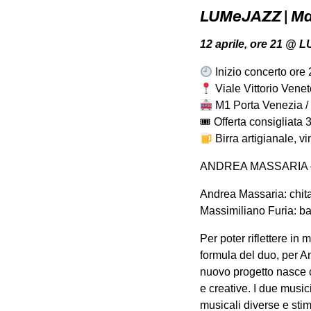
LUMeJAZZ | Mas
12 aprile, ore 21 @ L
Inizio concerto ore
Viale Vittorio Venet
M1 Porta Venezia / 
🎟 Offerta consigliata 
Birra artigianale, v
ANDREA MASSARIA –
Andrea Massaria: chitar
Massimiliano Furia: ba
Per poter riflettere in
formula del duo, per A
nuovo progetto nasce c
e creative. I due music
musicali diverse e stim