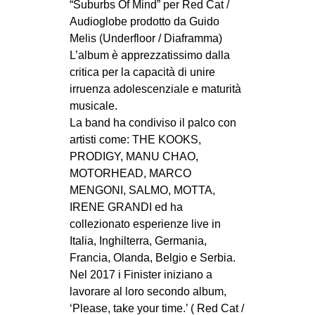
“Suburbs Of Mind” per Red Cat /
CULTURE
Audioglobe prodotto da Guido
ARTE
Melis (Underfloor / Diaframma)
L’album è apprezzatissimo dalla
CINEMA
critica per la capacità di unire
MANIFESTI
irruenza adolescenziale e maturità
musicale.
MUSICA
La band ha condiviso il palco con
RECENSIONI
artisti come: THE KOOKS,
PRODIGY, MANU CHAO,
INTERNAZIONALE
MOTORHEAD, MARCO
AFRICA
MENGONI, SALMO, MOTTA,
IRENE GRANDI ed ha
AMERICHE
collezionato esperienze live in
ESTREMO ORIENTE
Italia, Inghilterra, Germania,
Francia, Olanda, Belgio e Serbia.
EUROPA
Nel 2017 i Finister iniziano a
MEDIO ORIENTE
lavorare al loro secondo album,
MONDO
‘Please, take your time.’ ( Red Cat /