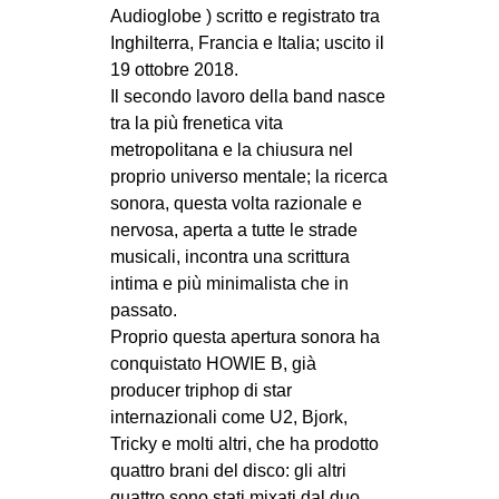
Audioglobe ) scritto e registrato tra
EVENTI
Inghilterra, Francia e Italia; uscito il
19 ottobre 2018.
in
Il secondo lavoro della band nasce
tra la più frenetica vita
Fb
metropolitana e la chiusura nel
proprio universo mentale; la ricerca
tw
sonora, questa volta razionale e
bsky
nervosa, aperta a tutte le strade
musicali, incontra una scrittura
ms
intima e più minimalista che in
passato.
SEARCH
Proprio questa apertura sonora ha
conquistato HOWIE B, già
producer triphop di star
internazionali come U2, Bjork,
Tricky e molti altri, che ha prodotto
quattro brani del disco: gli altri
quattro sono stati mixati dal duo