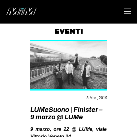
EVENTI
HOME
ABOUT
AREA
DEGENERAZIONE
GAZA FREESTYLE
CSOA LAMBRETTA
8 Mar , 2019
MSM
LUMeSuono | Finister –
9 marzo @ LUMe
STUDENTI TSUNAMI
ZAM
9 marzo, ore 22 @ LUMe, viale
Vittorio Veneto 24.