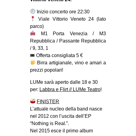
MILANO
Inizio concerto ore 22:30
MOBILITAZIONI
Viale Vittorio Veneto 24 (lato
SPAZI
parco)
M1 Porta Venezia / M3
SPORT POPOLARE
Repubblica / Passante Repubblica
MOVIMENTI
/ 9, 33, 1
🎟 Offerta consigliata 5 €
AMBIENTE
Birra artigianale, vino e amari a
ANTIFASCISMO
prezzi popolari!
DIRITTO ALL’ABITARE
LUMe sarà aperto dalle 18 e 30
GENERI
per:
Labbra e Flirt // LUMe Teatro
!
MIGRAZIONI
FINISTER
L’attuale nucleo della band nasce
PRECARIATO
nel 2012 con l’uscita dell’EP
REPRESSIONE
“Nothing is Real.”.
STUDENTI
Nel 2015 esce il primo album