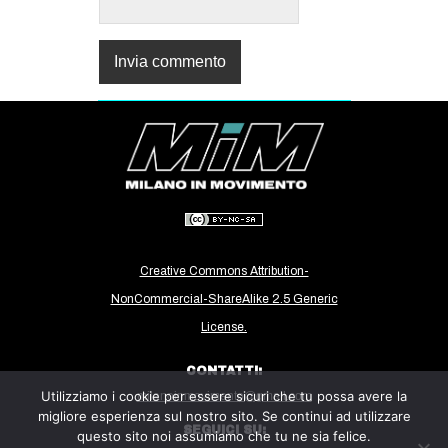
Creative Commons Attribution-
NonCommercial-ShareAlike 2.5 Generic
License.
CONTATTI:
Utilizziamo i cookie per essere sicuri che tu possa avere la
milanoinmovimento@gmail.com
migliore esperienza sul nostro sito. Se continui ad utilizzare
SEGUICI SU:
questo sito noi assumiamo che tu ne sia felice.