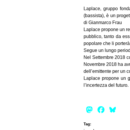
Laplace, gruppo fonda
(bassista), è un proge
di Gianmarco Frau
Laplace propone un repe
pubblico, tanto da es
popolare che li portera
Segue un lungo periodo
Nel Settembre 2018 con 
Novembre 2018 ha avut
dell’emittente per un c
Laplace propone un ge
l’incertezza del futuro.
Mastod
Face
Bl
Tag: