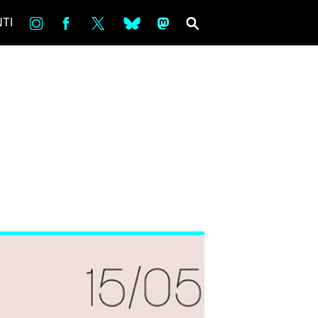
in
Fb
tw
bsky
ms
SEARCH
TI