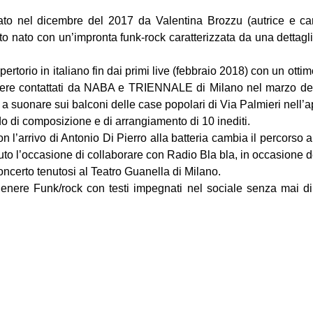
to nel dicembre del 2017 da Valentina Brozzu (autrice e ca
tto nato con un’impronta funk-rock caratterizzata da una dettaglia
rtorio in italiano fin dai primi live (febbraio 2018) con un ottim
sere contattati da NABA e TRIENNALE di Milano nel marzo de
̀ a suonare sui balconi delle case popolari di Via Palmieri nell’a
 di composizione e di arrangiamento di 10 inediti.
l’arrivo di Antonio Di Pierro alla batteria cambia il percorso a
o l’occasione di collaborare con Radio Bla bla, in occasione d
oncerto tenutosi al Teatro Guanella di Milano.
nere Funk/rock con testi impegnati nel sociale senza mai di
on
book
uesky