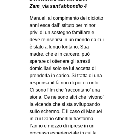
MILANO
Zam_via sant’abbondio 4
MOBILITAZIONI
Manuel, al compimento dei diciotto
SPAZI
anni esce dall’istituto per minori
privi di un sostegno familiare e
SPORT POPOLARE
deve reinserirsi in un mondo da cui
MOVIMENTI
è stato a lungo lontano. Sua
madre, che è in carcere, può
AMBIENTE
sperare di ottenere gli arresti
ANTIFASCISMO
domiciliari solo se lui accetta di
prenderla in carico. Si tratta di una
DIRITTO ALL’ABITARE
responsabilità non di poco conto.
GENERI
Ci sono film che ‘raccontano’ una
storia. Ce ne sono altri che ‘vivono’
MIGRAZIONI
la vicenda che si sta sviluppando
PRECARIATO
sullo schermo. È il caso di Manuel
REPRESSIONE
in cui Dario Albertini trasforma
l’anno e mezzo di riprese in un
STUDENTI
processo esperienziale in cui la