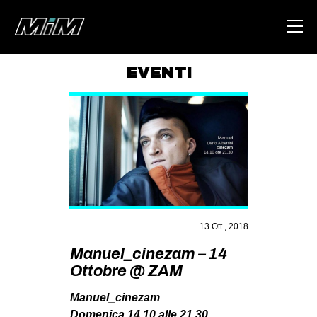
EVENTI
HOME
ABOUT
AREA
DEGENERAZIONE
GAZA FREESTYLE
CSOA LAMBRETTA
13 Ott , 2018
MSM
Manuel_cinezam – 14
Ottobre @ ZAM
STUDENTI TSUNAMI
ZAM
Manuel_cinezam
Domenica 14.10 alle 21.30