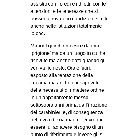
assistiti con i pregi e i difetti, con le
EVENTI
attenzioni e le tenerezze che si
possono trovare in condizioni simili
in
anche nelle istituzioni totalmente
laiche.
Fb
Manuel quindi non esce da una
tw
‘prigione’ ma da un luogo in cui ha
ricevuto ma anche dato quando gli
bsky
veniva richiesto. Ora è fuori,
esposto alla tentazione della
ms
cocaina ma anche consapevole
della necessità di rimettere ordine
SEARCH
in un appartamento messo
sottosopra anni prima dall’irruzione
dei carabinieri e, di conseguenza
nella vita di sua madre. Dovrebbe
essere lui ad avere bisogno di un
punto di riferimento e invece gli si