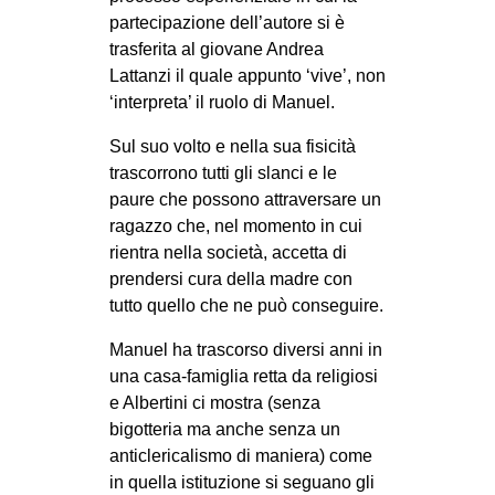
CULTURE
partecipazione dell’autore si è
trasferita al giovane Andrea
ARTE
Lattanzi il quale appunto ‘vive’, non
CINEMA
‘interpreta’ il ruolo di Manuel.
MANIFESTI
Sul suo volto e nella sua fisicità
MUSICA
trascorrono tutti gli slanci e le
paure che possono attraversare un
RECENSIONI
ragazzo che, nel momento in cui
rientra nella società, accetta di
INTERNAZIONALE
prendersi cura della madre con
AFRICA
tutto quello che ne può conseguire.
AMERICHE
Manuel ha trascorso diversi anni in
ESTREMO ORIENTE
una casa-famiglia retta da religiosi
e Albertini ci mostra (senza
EUROPA
bigotteria ma anche senza un
MEDIO ORIENTE
anticlericalismo di maniera) come
MONDO
in quella istituzione si seguano gli