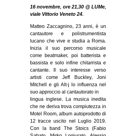
MILANO
16 novembre, ore 21,30 @ LUMe,
MOBILITAZIONI
viale Vittorio Veneto 24.
SPAZI
Matteo Zaccagnino, 23 anni, è un
cantautore e polistrumentista
SPORT POPOLARE
lucano che vive e studia a Roma.
MOVIMENTI
Inizia il suo percorso musicale
come beatmaker, poi batterista e
AMBIENTE
bassista e solo infine chitarrista e
ANTIFASCISMO
cantante. Il suo interesse verso
artisti come Jeff Buckley, Joni
DIRITTO ALL’ABITARE
Mitchell e gli Alt-j lo influenza nel
GENERI
suo approccio al cantautorato in
MIGRAZIONI
lingua inglese. La musica inedita
che ne deriva trova compiutezza in
PRECARIATO
Motel Room, album autoprodotto di
REPRESSIONE
12 tracce uscito nel Luglio 2019.
Con la band The Stoics (Fabio
STUDENTI
Sabato, Mirko Logiurato, Alessio