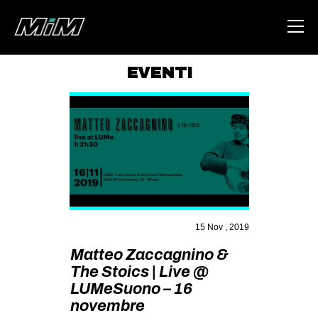
EVENTI
HOME
ABOUT
AREA
DEGENERAZIONE
GAZA FREESTYLE
CSOA LAMBRETTA
15 Nov , 2019
MSM
Matteo Zaccagnino &
The Stoics | Live @
STUDENTI TSUNAMI
LUMeSuono – 16
ZAM
novembre