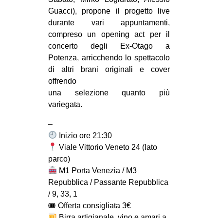
CULTURE
Guacci), propone il progetto live
durante vari appuntamenti,
ARTE
compreso un opening act per il
CINEMA
concerto degli Ex-Otago a
Potenza, arricchendo lo spettacolo
MANIFESTI
di altri brani originali e cover
MUSICA
offrendo
RECENSIONI
una selezione quanto più
variegata.
INTERNAZIONALE
–
AFRICA
Inizio ore 21:30
AMERICHE
Viale Vittorio Veneto 24 (lato
parco)
ESTREMO ORIENTE
M1 Porta Venezia / M3
EUROPA
Repubblica / Passante Repubblica
/ 9, 33, 1
MEDIO ORIENTE
🎟 Offerta consigliata 3€
MONDO
Birra artigianale, vino e amari a