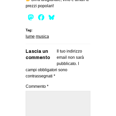
prezzi popolari!
EVENTI
Mastodon
Facebook
Bluesky
in
Fb
Tag:
lume
musica
tw
Lascia un
Il tuo indirizzo
bsky
commento
email non sarà
pubblicato.
I
ms
campi obbligatori sono
contrassegnati
*
SEARCH
Commento
*