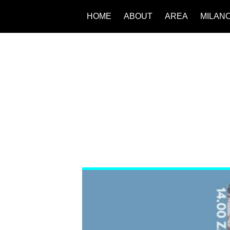
HOME
ABOUT
AREA
MILAN