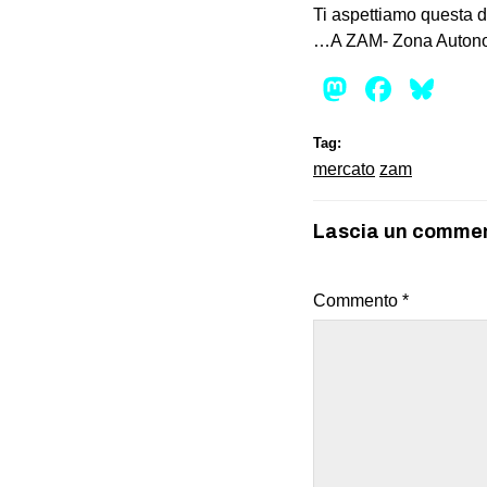
Ti aspettiamo questa
…A ZAM- Zona Auton
Mastod
Face
Bl
Tag:
mercato
zam
Lascia un comme
Commento
*