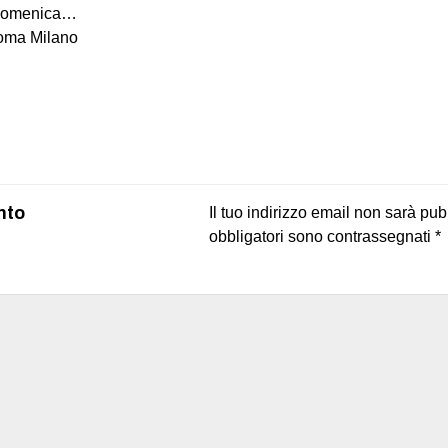
 domenica…
oma Milano
on
book
uesky
nto
Il tuo indirizzo email non sarà pub
obbligatori sono contrassegnati
*