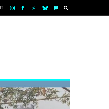
in
Fb
tw
bsky
ms
SEARCH
TI