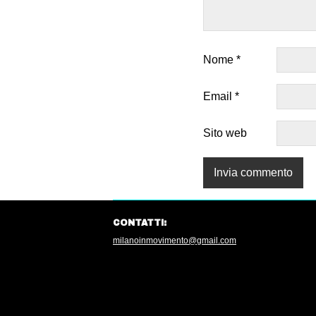
Nome
*
Email
*
Sito web
CONTATTI:
milanoinmovimento@gmail.com