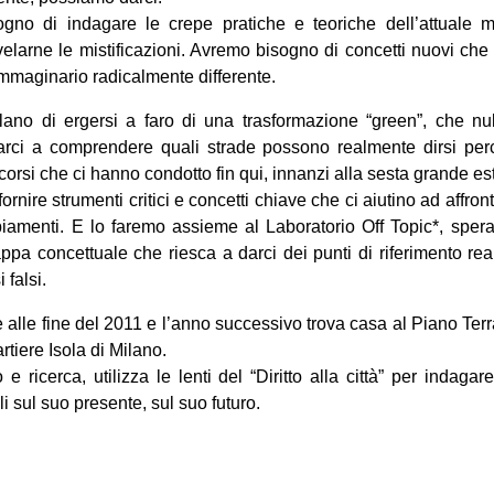
gno di indagare le crepe pratiche e teoriche dell’attuale m
i rivelarne le mistificazioni. Avremo bisogno di concetti nuovi c
immaginario radicalmente differente.
ano di ergersi a faro di una trasformazione “green”, che nu
arci a comprendere quali strade possono realmente dirsi perco
rcorsi che ci hanno condotto fin qui, innanzi alla sesta grande e
rnire strumenti critici e concetti chiave che ci aiutino ad affron
iamenti. E lo faremo assieme al Laboratorio Off Topic*, spera
pa concettuale che riesca a darci dei punti di riferimento rea
 falsi.
alle fine del 2011 e l’anno successivo trova casa al Piano Terra
rtiere Isola di Milano.
 e ricerca, utilizza le lenti del “Diritto alla città” per indaga
i sul suo presente, sul suo futuro.
on
book
uesky