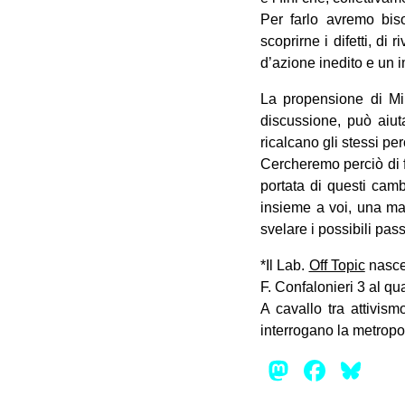
Per farlo avremo biso
scoprirne i difetti, d
d’azione inedito e un 
La propensione di Mil
discussione, può aiut
ricalcano gli stessi pe
Cercheremo perciò di fo
portata di questi camb
insieme a voi, una map
svelare i possibili passi
*Il Lab.
Off Topic
nasce 
F. Confalonieri 3 al qua
A cavallo tra attivismo
interrogano la metropol
Mastod
Face
Bl