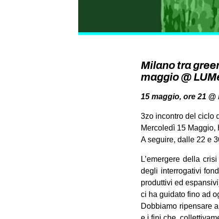
Milano tra gree
maggio @ LUM
15 maggio, ore 21 @ L
3zo incontro del ciclo
Mercoledì 15 Maggio, h
A seguire, dalle 22 e
L’emergere della crisi
degli interrogativi fon
produttivi ed espansivi
ci ha guidato fino ad o
Dobbiamo ripensare al
e i fini che, collettiv