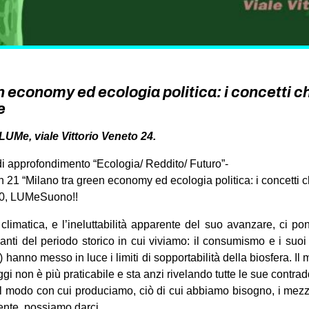
n economy ed ecologia politica: i concetti c
e
UMe, viale Vittorio Veneto 24.
 di approfondimento “Ecologia/ Reddito/ Futuro”-
 21 “Milano tra green economy ed ecologia politica: i concetti c
 30, LUMeSuono!!
 climatica, e l’ineluttabilità apparente del suo avanzare, ci p
danti del periodo storico in cui viviamo: il consumismo e i suoi
) hanno messo in luce i limiti di sopportabilità della biosfera. Il
ggi non è più praticabile e sta anzi rivelando tutte le sue contrad
 modo con cui produciamo, ciò di cui abbiamo bisogno, i mezzi
amente, possiamo darci.