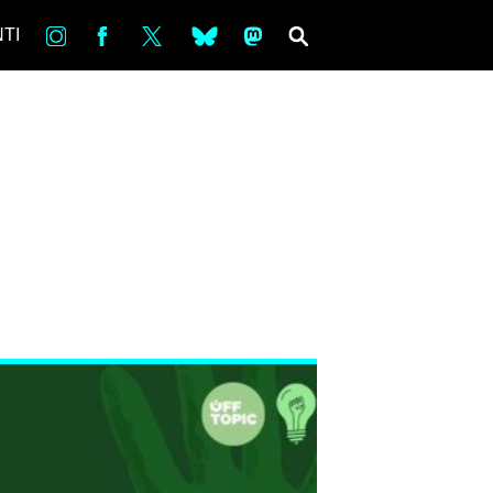
in
Fb
tw
bsky
ms
SEARCH
TI