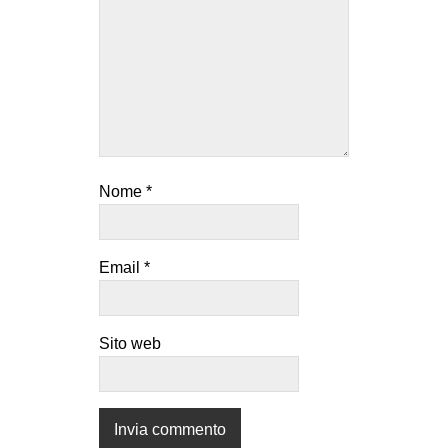
EVENTI
in
Fb
tw
Nome
*
bsky
ms
Email
*
SEARCH
Sito web