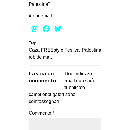
Palestine”.
CULTURE
ARTE
#
robdematt
CINEMA
Mastodon
Facebook
Bluesky
MANIFESTI
Tag:
MUSICA
Gaza FREEstyle Festival
Palestina
RECENSIONI
rob de matt
INTERNAZIONALE
Lascia un
Il tuo indirizzo
AFRICA
commento
email non sarà
AMERICHE
pubblicato.
I
campi obbligatori sono
ESTREMO ORIENTE
contrassegnati
*
EUROPA
Commento
*
MEDIO ORIENTE
MONDO