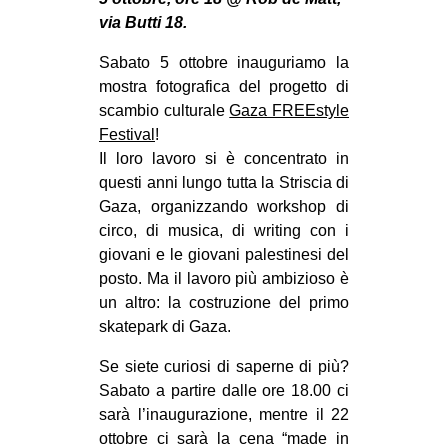
MILANO
via Butti 18.
MOBILITAZIONI
Sabato 5 ottobre inauguriamo la
SPAZI
mostra fotografica del progetto di
scambio culturale
Gaza FREEstyle
SPORT POPOLARE
Festival
!
MOVIMENTI
Il loro lavoro si è concentrato in
questi anni lungo tutta la Striscia di
AMBIENTE
Gaza, organizzando workshop di
ANTIFASCISMO
circo, di musica, di writing con i
giovani e le giovani palestinesi del
DIRITTO ALL’ABITARE
posto. Ma il lavoro più ambizioso è
GENERI
un altro: la costruzione del primo
MIGRAZIONI
skatepark di Gaza.
PRECARIATO
Se siete curiosi di saperne di più?
Sabato a partire dalle ore 18.00 ci
REPRESSIONE
sarà l’inaugurazione, mentre il 22
STUDENTI
ottobre ci sarà la cena “made in