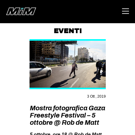
EVENTI
HOME
ABOUT
AREA
DEGENERAZIONE
GAZA FREESTYLE
CSOA LAMBRETTA
3 Ott , 2019
MSM
Mostra fotografica Gaza
Freestyle Festival – 5
STUDENTI TSUNAMI
ottobre @ Rob de Matt
ZAM
5 ottobre, ore 18 @ Rob de Matt,