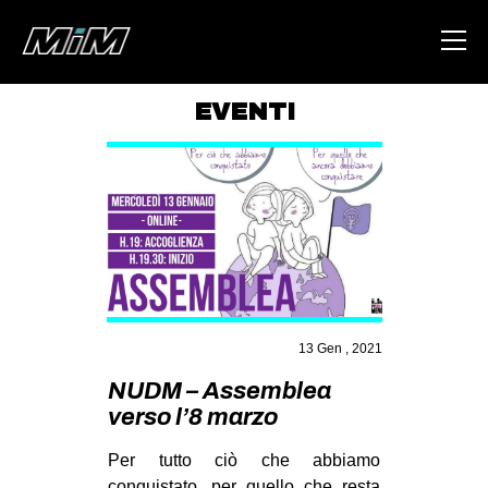
EVENTI
HOME
ABOUT
AREA
DEGENERAZIONE
GAZA FREESTYLE
CSOA LAMBRETTA
13 Gen , 2021
MSM
NUDM – Assemblea
verso l’8 marzo
STUDENTI TSUNAMI
ZAM
Per tutto ciò che abbiamo
conquistato, per quello che resta