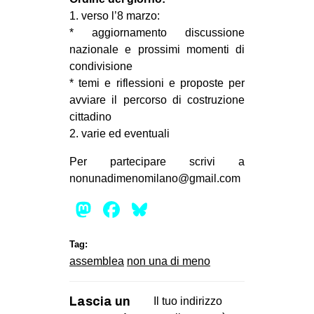
CULTURE
1. verso l’8 marzo:
* aggiornamento discussione
ARTE
nazionale e prossimi momenti di
CINEMA
condivisione
* temi e riflessioni e proposte per
MANIFESTI
avviare il percorso di costruzione
MUSICA
cittadino
RECENSIONI
2. varie ed eventuali
INTERNAZIONALE
Per partecipare scrivi a
nonunadimenomilano@gmail.com
AFRICA
Mastodon
Facebook
Bluesky
AMERICHE
ESTREMO ORIENTE
Tag:
EUROPA
assemblea
non una di meno
MEDIO ORIENTE
Lascia un
Il tuo indirizzo
MONDO