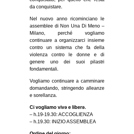
MILANO
da conquistare.
MOBILITAZIONI
Nel nuovo anno ricominciano le
SPAZI
assemblee di Non Una Di Meno –
Milano, perché vogliamo
SPORT POPOLARE
continuare a organizzarci insieme
MOVIMENTI
contro un sistema che fa della
violenza contro le donne e di
AMBIENTE
genere uno dei suoi pilastri
ANTIFASCISMO
fondamentali.
DIRITTO ALL’ABITARE
Vogliamo continuare a camminare
GENERI
domandando, stringendo alleanze
e sorellanza.
MIGRAZIONI
Ci vogliamo vivə e liberə.
PRECARIATO
– h.19-19.30: ACCOGLIENZA
REPRESSIONE
– h.19.30: INIZIO ASSEMBLEA
STUDENTI
Ordine del giorno: