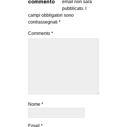
commento
email non sarà
EVENTI
pubblicato.
I
campi obbligatori sono
in
contrassegnati
*
Fb
Commento
*
tw
bsky
ms
SEARCH
Nome
*
Email
*