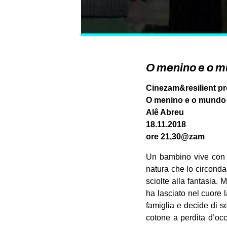
O menino e o m
Cinezam&resilient p
O menino e o mundo
Alê Abreu
18.11.2018
ore 21,30@zam
Un bambino vive con i
natura che lo circonda:
sciolte alla fantasia. 
ha lasciato nel cuore 
famiglia e decide di s
cotone a perdita d’occh