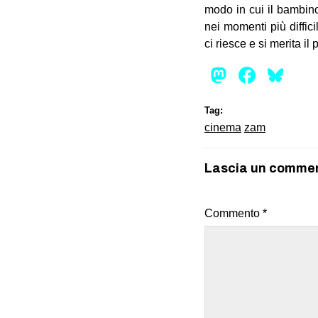
modo in cui il bambin
nei momenti più diffici
ci riesce e si merita il
Mastod
Face
Bl
Tag:
cinema
zam
Lascia un comme
Commento
*