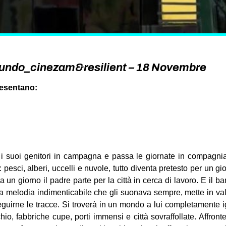
undo_cinezam&resilient – 18 Novembre
resentano:
 suoi genitori in campagna e passa le giornate in compagnia d
 pesci, alberi, uccelli e nuvole, tutto diventa pretesto per un gio
Ma un giorno il padre parte per la città in cerca di lavoro. E il ba
la melodia indimenticabile che gli suonava sempre, mette in val
eguirne le tracce. Si troverà in un mondo a lui completamente ig
io, fabbriche cupe, porti immensi e città sovraffollate. Affronte