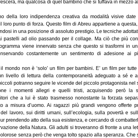
crescerà, ma qualcosa di quel bambino che si tuffava in mezzo all
o della loro indipendenza creativa da modalità visive date
 il loro punto di forza. Questo film di Abreu appartiene a questa
dosi in una posizione di assoluto prestigio. Le tecniche adottat
ai pastelli ad olio passando per il collage. Ma ciò che più con
togramma viene innervato senza che questo si trasformi in una
onservando costantemente un sentimento di adesione ai pi
il mondo non è ‘solo’ un film per bambini. E’ un film per tutte
n livello di lettura della contemporaneità adeguato a sé e al
piccoli potranno seguire le vicende del piccolo protagonista nel 
e i momenti allegri e quelli tristi, acquisendo però la 
tori che a lui è stato trasmesso nonostante la forzata sep
o a misura d’uomo. Ai ragazzi più grandi vengono offerte pr
del lavoro, sui diritti umani, sull’ecologia, sulla povertà e sul
 pur prendendo atto della sua esistenza, e cercando di combatterl
azione della Natura. Gli adulti si troveranno di fronte a una let
olorose senza però che venga tolto spazio alla speranza. Che s