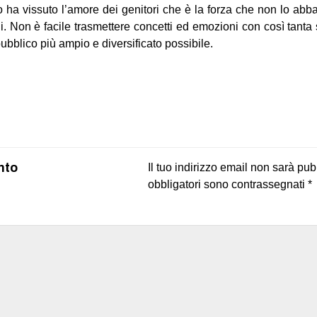
o ha vissuto l’amore dei genitori che è la forza che non lo ab
li. Non è facile trasmettere concetti ed emozioni con così tanta 
 pubblico più ampio e diversificato possibile.
on
book
uesky
nto
Il tuo indirizzo email non sarà pub
obbligatori sono contrassegnati
*