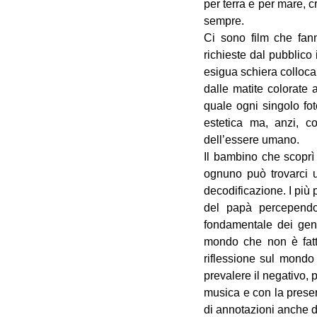
per terra e per mare, 
sempre.
Ci sono film che fann
richieste dal pubblico
esigua schiera collocan
dalle matite colorate 
quale ogni singolo fo
estetica ma, anzi, c
dell’essere umano.
Il bambino che scoprì 
ognuno può trovarci u
decodificazione. I più 
del papà percependon
fondamentale dei geni
mondo che non è fatt
riflessione sul mondo 
prevalere il negativo,
musica e con la preserv
di annotazioni anche d