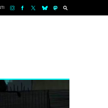
in
Fb
tw
bsky
ms
SEARCH
TI