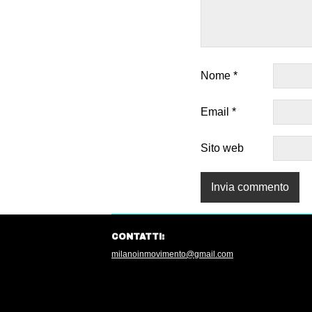
Nome
*
Email
*
Sito web
CONTATTI:
milanoinmovimento@gmail.com