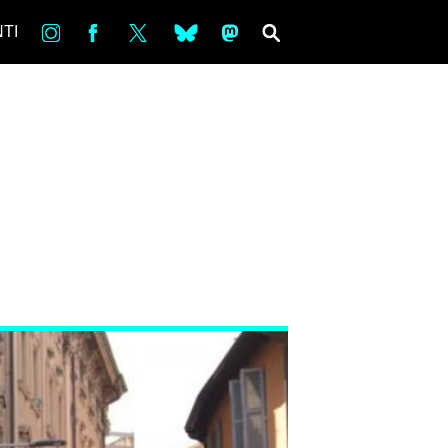
in
Fb
tw
bsky
ms
SEARCH
TI