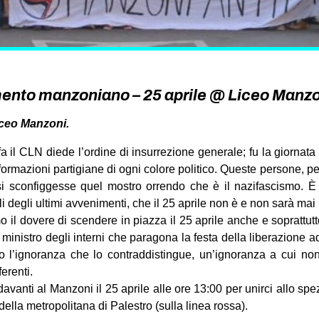
nto manzoniano – 25 aprile @ Liceo Manzo
iceo Manzoni.
 fa il CLN diede l’ordine di insurrezione generale; fu la giornata f
 formazioni partigiane di ogni colore politico. Queste persone, pe
si sconfiggesse quel mostro orrendo che è il nazifascismo. È 
gli degli ultimi avvenimenti, che il 25 aprile non è e non sarà mai
il dovere di scendere in piazza il 25 aprile anche e soprattutt
inistro degli interni che paragona la festa della liberazione ad
o l’ignoranza che lo contraddistingue, un’ignoranza a cui 
erenti.
davanti al Manzoni il 25 aprile alle ore 13:00 per unirci allo sp
della metropolitana di Palestro (sulla linea rossa).