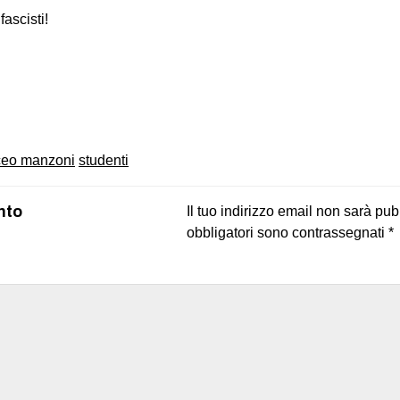
fascisti!
on
book
uesky
iceo manzoni
studenti
nto
Il tuo indirizzo email non sarà pub
obbligatori sono contrassegnati
*