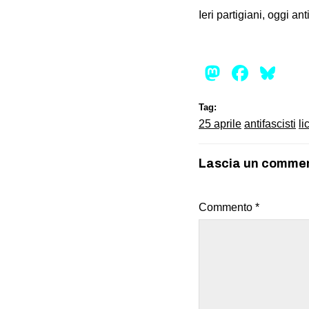
Ieri partigiani, oggi anti
Mastod
Face
Bl
Tag:
25 aprile
antifascisti
l
Lascia un comme
Commento
*