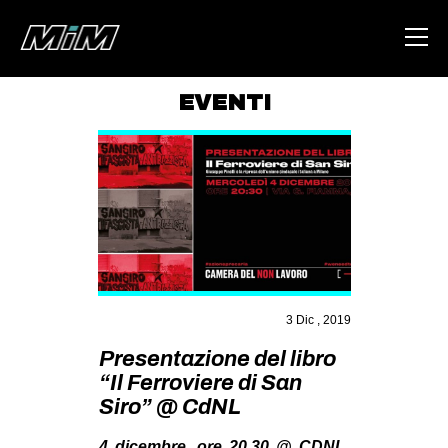
EVENTI
HOME
ABOUT
AREA
DEGENERAZIONE
GAZA FREESTYLE
CSOA LAMBRETTA
3 Dic , 2019
MSM
Presentazione del libro
“Il Ferroviere di San
STUDENTI TSUNAMI
Siro” @ CdNL
ZAM
4 dicembre, ore 20,30 @ CDNL,