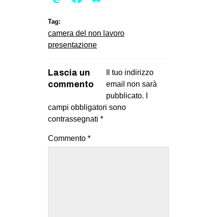
CULTURE
Tag:
ARTE
camera del non lavoro
CINEMA
presentazione
MANIFESTI
Lascia un
Il tuo indirizzo
MUSICA
commento
email non sarà
RECENSIONI
pubblicato.
I
campi obbligatori sono
INTERNAZIONALE
contrassegnati
*
AFRICA
Commento
*
AMERICHE
ESTREMO ORIENTE
EUROPA
MEDIO ORIENTE
MONDO