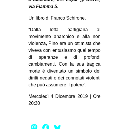
MILANO
via Fiamma 5.
MOBILITAZIONI
Un libro di Franco Schirone.
SPAZI
“Dalla lotta partigiana al
SPORT POPOLARE
movimento anarchico e alla non
violenza, Pino era un ottimista che
MOVIMENTI
viveva con entusiasmo quel tempo
AMBIENTE
di speranze e di profondi
cambiamenti. Con la sua tragica
ANTIFASCISMO
morte è diventato un simbolo dei
DIRITTO ALL’ABITARE
diritti negati e dei connotati violenti
GENERI
che può assumere il potere”.
MIGRAZIONI
Mercoledì 4 Dicembre 2019 | Ore
20:30
PRECARIATO
REPRESSIONE
STUDENTI
Mastodon
Facebook
Bluesky