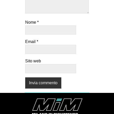
EVENTI
in
Nome
*
Fb
tw
Email
*
bsky
Sito web
ms
SEARCH