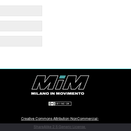
Creative Commons Attribution-NonCommercial-
ShareAlike 2.5 Generic License.