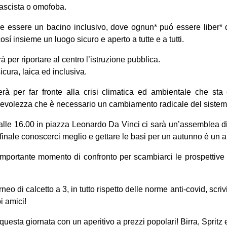
 fascista o omofoba.
e essere un bacino inclusivo, dove ognun* puó essere liber* d
sí insieme un luogo sicuro e aperto a tutte e a tutti.
à per riportare al centro l’istruzione pubblica.
cura, laica ed inclusiva.
erà per far fronte alla crisi climatica ed ambientale che sta 
pevolezza che è necessario un cambiamento radicale del sistem
lle 16.00 in piazza Leonardo Da Vinci ci sarà un’assemblea di
 finale conoscerci meglio e gettare le basi per un autunno è un an
mportante momento di confronto per scambiarci le prospettive 
neo di calcetto a 3, in tutto rispetto delle norme anti-covid, scri
oi amici!
sta giornata con un aperitivo a prezzi popolari! Birra, Spritz e 