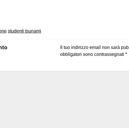
on
book
uesky
one
studenti tsunami
nto
Il tuo indirizzo email non sarà pub
obbligatori sono contrassegnati
*