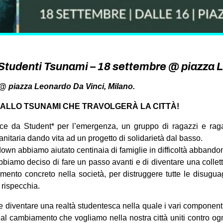
Studenti Tsunami – 18 settembre @ piazza 
 @ piazza Leonardo Da Vinci, Milano.
U ALLO TSUNAMI CHE TRAVOLGERÀ LA CITTÀ!
ce da Student* per l’emergenza, un gruppo di ragazzi e raga
nitaria dando vita ad un progetto di solidarietà dal basso.
own abbiamo aiutato centinaia di famiglie in difficoltà abbandona
bbiamo deciso di fare un passo avanti e di diventare una colletti
ento concreto nella società, per distruggere tutte le disuguag
 rispecchia.
 diventare una realtà studentesca nella quale i vari componenti
 al cambiamento che vogliamo nella nostra città uniti contro og