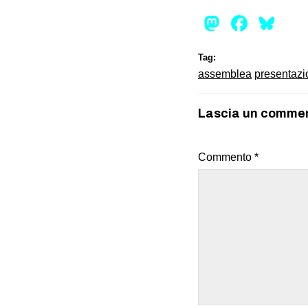
Mastod
Face
Bl
Tag:
assemblea
presentazi
Lascia un comme
Commento
*