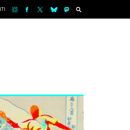
in
Fb
tw
bsky
ms
SEARCH
TI