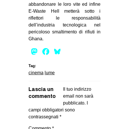
abbandonare le loro vite ed infine
E-Waste Hell metterà sotto i
riflettori le responsabilità
dell’industria tecnologica nel
pericoloso smaltimento di rifiuti in
Ghana.
Mastodon
Facebook
Bluesky
Tag:
cinema
lume
Lascia un
Il tuo indirizzo
commento
email non sarà
pubblicato.
I
campi obbligatori sono
contrassegnati
*
Commento
*