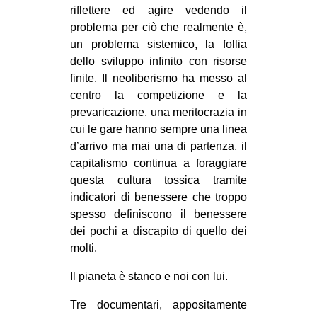
riflettere ed agire vedendo il
EVENTI
problema per ciò che realmente è,
un problema sistemico, la follia
in
dello sviluppo infinito con risorse
finite. Il neoliberismo ha messo al
Fb
centro la competizione e la
prevaricazione, una meritocrazia in
tw
cui le gare hanno sempre una linea
bsky
d’arrivo ma mai una di partenza, il
capitalismo continua a foraggiare
ms
questa cultura tossica tramite
indicatori di benessere che troppo
SEARCH
spesso definiscono il benessere
dei pochi a discapito di quello dei
molti.
Il pianeta è stanco e noi con lui.
Tre documentari, appositamente