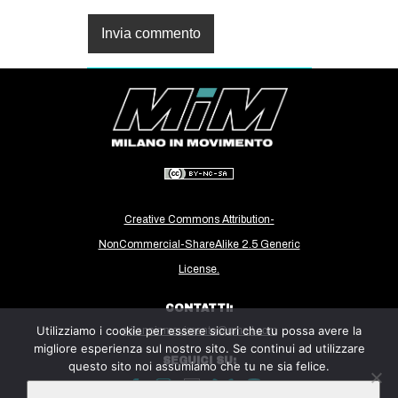
Creative Commons Attribution-
NonCommercial-ShareAlike 2.5 Generic
License.
CONTATTI:
Utilizziamo i cookie per essere sicuri che tu possa avere la
milanoinmovimento@gmail.com
migliore esperienza sul nostro sito. Se continui ad utilizzare
SEGUICI SU:
questo sito noi assumiamo che tu ne sia felice.