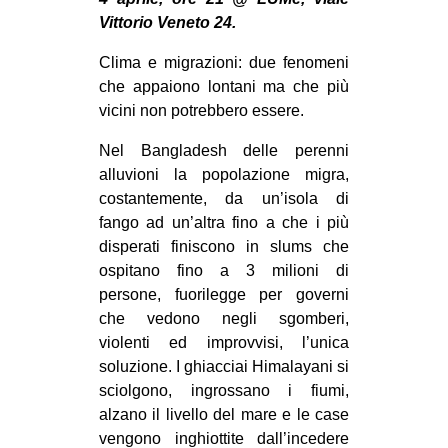
MILANO
Vittorio Veneto 24.
MOBILITAZIONI
Clima e migrazioni: due fenomeni
SPAZI
che appaiono lontani ma che più
vicini non potrebbero essere.
SPORT POPOLARE
Nel Bangladesh delle perenni
MOVIMENTI
alluvioni la popolazione migra,
AMBIENTE
costantemente, da un’isola di
fango ad un’altra fino a che i più
ANTIFASCISMO
disperati finiscono in slums che
DIRITTO ALL’ABITARE
ospitano fino a 3 milioni di
GENERI
persone, fuorilegge per governi
che vedono negli sgomberi,
MIGRAZIONI
violenti ed improvvisi, l’unica
PRECARIATO
soluzione. I ghiacciai Himalayani si
sciolgono, ingrossano i fiumi,
REPRESSIONE
alzano il livello del mare e le case
STUDENTI
vengono inghiottite dall’incedere