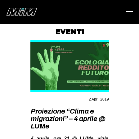
EVENTI
HOME
ABOUT
AREA
DEGENERAZIONE
GAZA FREESTYLE
CSOA LAMBRETTA
2 Apr , 2019
MSM
Proiezione “Clima e
migrazioni” – 4 aprile @
STUDENTI TSUNAMI
LUMe
ZAM
4 aprile, ore 21 @ LUMe, viale