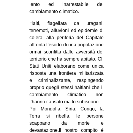
lento ed inarrestabile del
CULTURE
cambiamento climatico.
ARTE
Haiti, flagellata da uragani,
CINEMA
terremoti, alluvioni ed epidemie di
MANIFESTI
colera, alla periferia del Capitale
affronta l’esodo di una popolazione
MUSICA
ormai sconfitta dalle avversità del
RECENSIONI
territorio che ha sempre abitato. Gli
Stati Uniti elaborano come unica
INTERNAZIONALE
risposta una frontiera militarizzata
AFRICA
e criminalizzante, respingendo
proprio quegli stessi haitiani che il
AMERICHE
cambiamento climatico non
ESTREMO ORIENTE
l’hanno causato ma lo subiscono.
Poi Mongolia, Siria, Congo, la
EUROPA
Terra si ribella, le persone
MEDIO ORIENTE
scappano da morte e
MONDO
devastazione.Il nostro compito è