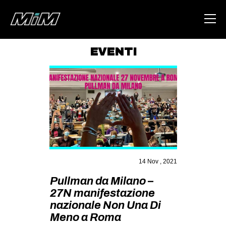
EVENTI
HOME
ABOUT
AREA
DEGENERAZIONE
GAZA FREESTYLE
CSOA LAMBRETTA
14 Nov , 2021
MSM
Pullman da Milano –
27N manifestazione
STUDENTI TSUNAMI
nazionale Non Una Di
ZAM
Meno a Roma