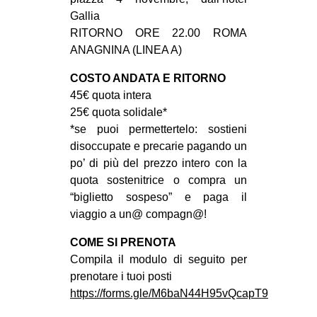
CULTURE
Gallia
RITORNO ORE 22.00 ROMA
ARTE
ANAGNINA (LINEA A)
CINEMA
COSTO ANDATA E RITORNO
MANIFESTI
45€ quota intera
MUSICA
25€ quota solidale*
*se puoi permettertelo: sostieni
RECENSIONI
disoccupate e precarie pagando un
INTERNAZIONALE
po’ di più del prezzo intero con la
quota sostenitrice o compra un
AFRICA
“biglietto sospeso” e paga il
AMERICHE
viaggio a un@ compagn@!
ESTREMO ORIENTE
COME SI PRENOTA
Compila il modulo di seguito per
EUROPA
prenotare i tuoi posti
MEDIO ORIENTE
https://forms.gle/M6baN44H95vQcapT9
MONDO