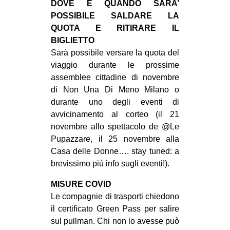
DOVE E QUANDO SARA’
EVENTI
POSSIBILE SALDARE LA
QUOTA E RITIRARE IL
in
BIGLIETTO
Sarà possibile versare la quota del
Fb
viaggio durante le prossime
assemblee cittadine di novembre
tw
di Non Una Di Meno Milano o
durante uno degli eventi di
bsky
avvicinamento al corteo (il 21
novembre allo spettacolo de @Le
ms
Pupazzare, il 25 novembre alla
Casa delle Donne…. stay tuned: a
SEARCH
brevissimo più info sugli eventi!).
MISURE COVID
Le compagnie di trasporti chiedono
il certificato Green Pass per salire
sul pullman. Chi non lo avesse può