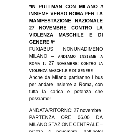
MILANO
*IN PULLMAN CON MILANO //
MOBILITAZIONI
INSIEME VERSO ROMA PER LA
MANIFESTAZIONE NAZIONALE
SPAZI
27 NOVEMBRE CONTRO LA
SPORT POPOLARE
VIOLENZA MASCHILE E DI
GENERE //*
MOVIMENTI
FUXIABUS NONUNADIMENO
AMBIENTE
MILANO – ᴀɴᴅɪᴀᴍᴏ ɪɴsɪᴇᴍᴇ ᴀ
ʀᴏᴍᴀ ɪʟ 27 ɴᴏᴠᴇᴍʙʀᴇ: cᴏɴᴛʀᴏ ʟᴀ
ANTIFASCISMO
ᴠɪᴏʟᴇɴᴢᴀ ᴍᴀsᴄʜɪʟᴇ ᴇ ᴅɪ ɢᴇɴᴇʀᴇ
DIRITTO ALL’ABITARE
Anche da Milano partiranno i bus
per andare insieme a Roma, con
GENERI
tutta la carica e potenza che
MIGRAZIONI
possiamo!
PRECARIATO
ANDATA/RITORNO: 27 novembre
REPRESSIONE
PARTENZA ORE 06.00 DA
MILANO STAZIONE CENTRALE –
STUDENTI
piazza 4 novembre, dall’hotel