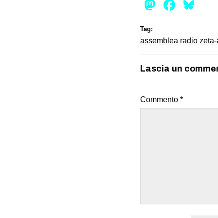
Mastod
Face
Bl
Tag:
assemblea
radio zeta
Lascia un comme
Commento
*