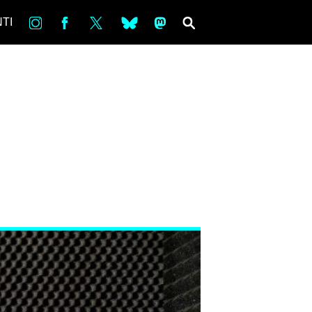
in
Fb
tw
bsky
ms
SEARCH
TI