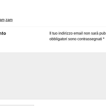
on
book
uesky
-am
zam
nto
Il tuo indirizzo email non sarà pub
obbligatori sono contrassegnati
*