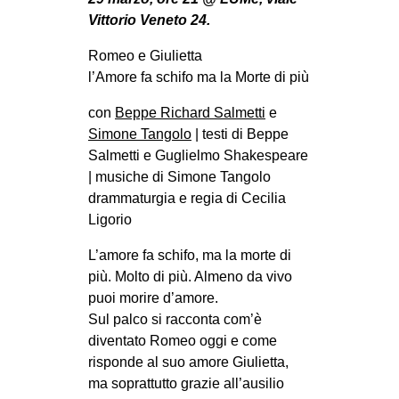
MILANO
Vittorio Veneto 24.
MOBILITAZIONI
Romeo e Giulietta
SPAZI
l’Amore fa schifo ma la Morte di più
SPORT POPOLARE
con
Beppe Richard Salmetti
e
Simone Tangolo
| testi di Beppe
MOVIMENTI
Salmetti e Guglielmo Shakespeare
AMBIENTE
| musiche di Simone Tangolo
drammaturgia e regia di Cecilia
ANTIFASCISMO
Ligorio
DIRITTO ALL’ABITARE
L’amore fa schifo, ma la morte di
GENERI
più. Molto di più. Almeno da vivo
MIGRAZIONI
puoi morire d’amore.
Sul palco si racconta com’è
PRECARIATO
diventato Romeo oggi e come
REPRESSIONE
risponde al suo amore Giulietta,
STUDENTI
ma soprattutto grazie all’ausilio