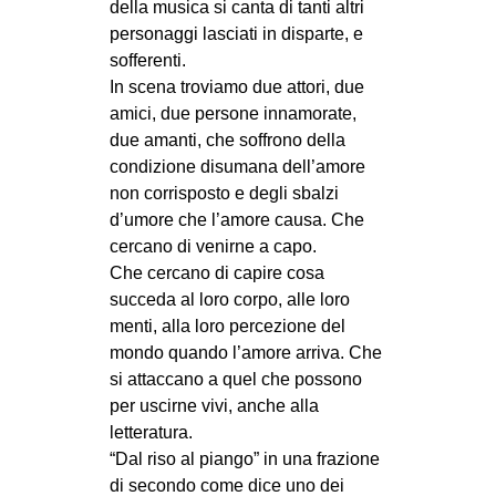
della musica si canta di tanti altri
CULTURE
personaggi lasciati in disparte, e
ARTE
sofferenti.
In scena troviamo due attori, due
CINEMA
amici, due persone innamorate,
MANIFESTI
due amanti, che soffrono della
condizione disumana dell’amore
MUSICA
non corrisposto e degli sbalzi
RECENSIONI
d’umore che l’amore causa. Che
cercano di venirne a capo.
INTERNAZIONALE
Che cercano di capire cosa
AFRICA
succeda al loro corpo, alle loro
menti, alla loro percezione del
AMERICHE
mondo quando l’amore arriva. Che
ESTREMO ORIENTE
si attaccano a quel che possono
per uscirne vivi, anche alla
EUROPA
letteratura.
MEDIO ORIENTE
“Dal riso al piango” in una frazione
MONDO
di secondo come dice uno dei