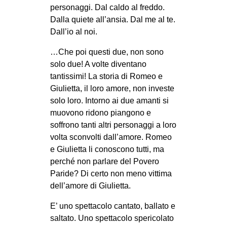
personaggi. Dal caldo al freddo.
EVENTI
Dalla quiete all’ansia. Dal me al te.
Dall’io al noi.
in
…Che poi questi due, non sono
Fb
solo due! A volte diventano
tantissimi! La storia di Romeo e
tw
Giulietta, il loro amore, non investe
solo loro. Intorno ai due amanti si
bsky
muovono ridono piangono e
soffrono tanti altri personaggi a loro
ms
volta sconvolti dall’amore. Romeo
e Giulietta li conoscono tutti, ma
SEARCH
perché non parlare del Povero
Paride? Di certo non meno vittima
dell’amore di Giulietta.
E’ uno spettacolo cantato, ballato e
saltato. Uno spettacolo spericolato