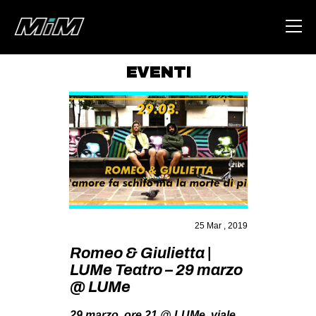
EVENTI
HOME
ABOUT
AREA
DEGENERAZIONE
GAZA FREESTYLE
CSOA LAMBRETTA
25 Mar , 2019
MSM
Romeo & Giulietta |
LUMe Teatro – 29 marzo
STUDENTI TSUNAMI
@ LUMe
ZAM
29 marzo, ore 21 @ LUMe, viale