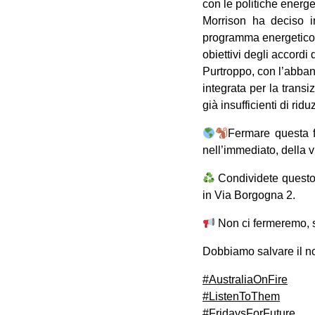
con le politiche energ
Morrison ha deciso i
programma energetico c
obiettivi degli accordi d
Purtroppo, con l’abban
integrata per la transi
già insufficienti di ri
Fermare questa f
nell’immediato, della vit
Condividete questo 
in Via Borgogna 2.
Non ci fermeremo, 
Dobbiamo salvare il no
#AustraliaOnFire
#ListenToThem
#FridaysForFuture