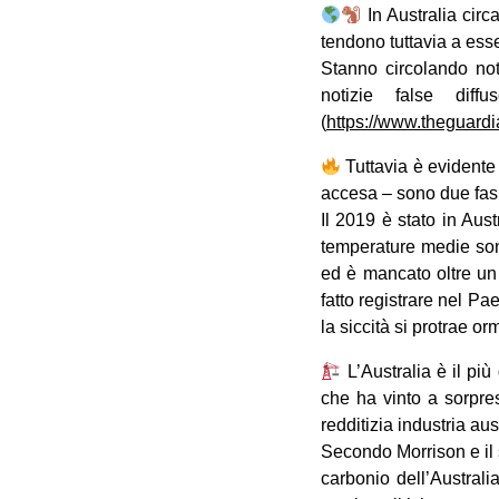
In Australia circ
tendono tuttavia a esse
Stanno circolando noti
notizie false dif
(
https://www.theguard
Tuttavia è evidente
accesa – sono due fasi
Il 2019 è stato in Aus
temperature medie sono
ed è mancato oltre un
fatto registrare nel P
la siccità si protrae o
L’Australia è il più
che ha vinto a sorpres
redditizia industria au
Secondo Morrison e il s
carbonio dell’Austral