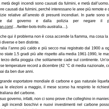
a metà degli incendi sono causati da fulmini, e metà dall’uomo.
re causati dai fulmini, perché interessano le aree più remote e d
zie relative all’arresto di presunti incendiari. In parte sono 
fuse dal governo e dalla polizia per negare il 
ian.com/
…/twitter-bots-trolls-australia…).
 che qui il problema non è cosa accende la fiamma, ma cosa la 
 diverse e ben distinte.
tralia l’anno più caldo e più secco mai registrato dal 1900 a og
 state 1.5 gradi più alte rispetto alla media 1961-1990, le mas
 terzo della pioggia che solitamente cade sul continente. Un’o
aese temperature record a dicembre (42 °C di media nazionale, c
rmai da ben due anni.
 grande esportatore mondiale di carbone e gas naturale liquefatt
a le elezioni a maggio, il mese scorso ha respinto le richies
straliana del carbone.
uo governo, infatti, non ci sono prove che colleghino in maniera
ia agli incendi boschivi e nuovi investimenti nel carbone poss