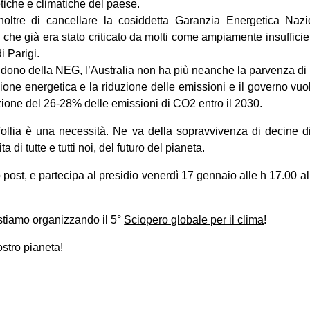
etiche e climatiche del paese.
noltre di cancellare la cosiddetta Garanzia Energetica Naz
he già era stato criticato da molti come ampiamente insufficie
i Parigi.
dono della NEG, l’Australia non ha più neanche la parvenza di 
zione energetica e la riduzione delle emissioni e il governo vuole
duzione del 26-28% delle emissioni di CO2 entro il 2030.
ollia è una necessità. Ne va della sopravvivenza di decine d
a di tutte e tutti noi, del futuro del pianeta.
post, e partecipa al presidio venerdì 17 gennaio alle h 17.00 a
stiamo organizzando il 5°
Sciopero globale per il clima
!
stro pianeta!