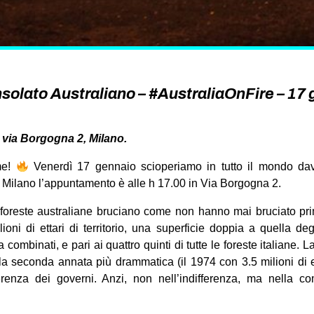
solato Australiano – #AustraliaOnFire – 17
 via Borgogna 2, Milano.
me!
Venerdì 17 gennaio scioperiamo in tutto il mondo da
 A Milano l’appuntamento è alle h 17.00 in Via Borgogna 2.
 foreste australiane bruciano come non hanno mai bruciato pr
lioni di ettari di territorio, una superficie doppia a quella de
combinati, e pari ai quattro quinti di tutte le foreste italiane. L
la seconda annata più drammatica (il 1974 con 3.5 milioni di et
erenza dei governi. Anzi, non nell’indifferenza, ma nella co