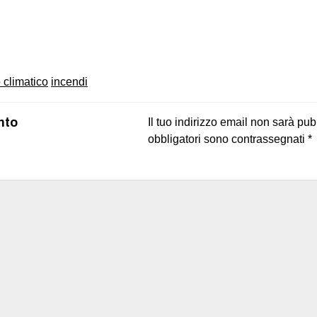
on
book
uesky
climatico
incendi
nto
Il tuo indirizzo email non sarà pub
obbligatori sono contrassegnati
*