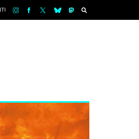
in
Fb
tw
bsky
ms
SEARCH
TI